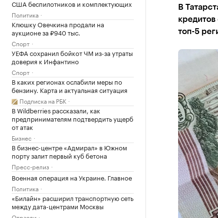
США беспилотников и комплектующих
В Татарст
Политика
кредитов 
Клюшку Овечкина продали на
аукционе за ₽940 тыс.
топ-5 рег
Спорт
УЕФА сохранил бойкот ЧМ из-за утраты
доверия к Инфантино
Спорт
В каких регионах ослабили меры по
бензину. Карта и актуальная ситуация
Подписка на РБК
В Wildberries рассказали, как
предпринимателям подтвердить ущерб
от атак
Бизнес
В бизнес-центре «Адмирал» в Южном
порту залит первый куб бетона
Пресс-релиз
Военная операция на Украине. Главное
Политика
«Билайн» расширил транспортную сеть
между дата-центрами Москвы
Отрасли