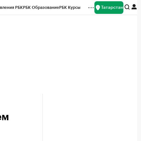
Татарстан
вления РБК
РБК Образование
РБК Курсы
рейтинги
Франшизы
Газета
ок наличной валюты
ем