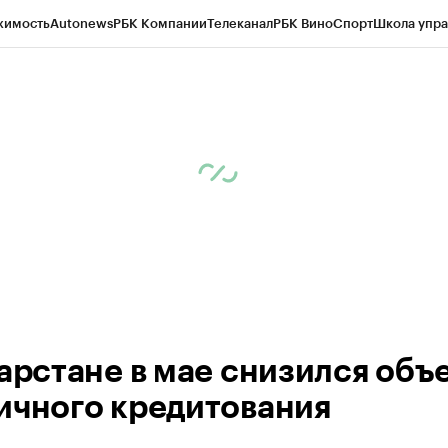
жимость
Autonews
РБК Компании
Телеканал
РБК Вино
Спорт
Школа упра
ипто
РБК Бизнес-среда
Дискуссионный клуб
Исследования
Кредитные 
рагентов
Политика
Экономика
Бизнес
Технологии и медиа
Финансы
Рын
тарстане в мае снизился объ
ичного кредитования