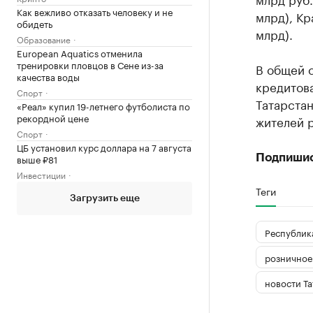
Как вежливо отказать человеку и не
млрд), Кр
обидеть
млрд).
Образование
European Aquatics отменила
тренировки пловцов в Сене из-за
В общей с
качества воды
кредитова
Спорт
Татарстан
«Реал» купил 19-летнего футболиста по
рекордной цене
жителей 
Спорт
ЦБ установил курс доллара на 7 августа
выше ₽81
Подпиши
Инвестиции
Теги
Загрузить еще
Республика
розничное
новости Та