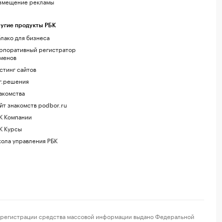
змещение рекламы
угие продукты РБК
лако для бизнеса
рпоративный регистратор
менов
стинг сайтов
г.решения
акомства
йт знакомств podbor.ru
К Компании
К Курсы
ола управления РБК
регистрации средства массовой информации выдано Федеральной