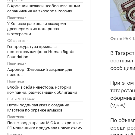
В Армении назвали необоснованными
ограничения на экспорт в Россию
Политика
У Колизея раскопали «казармы
древнеримских пожарных».
Фотографии
Фото: РБК 
Общество
Генпрокуратура признала
нежелательным фонд Human Rights
В Татарст
Foundation
составил 
Политика
сообщили
Аэропорт Жуковский закрыли для
полетов
Политика
При этом 
Влюби в себя инвестора: истории
татарстан
компаний, разместивших облигации
оформивши
РБК и МСП Банк
(2,6%).
Путин подписал указ о создании
кластера по огранке алмазов
Политика
По объему
После ввода правил MiCA для крипты в
среди рос
ЕС мошенники придумали новую схему
млрд руб.
Крипто