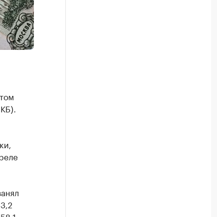
этом
КБ).
ки,
преле
занял
3,2
58,1