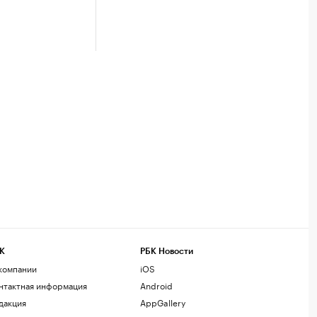
К
РБК Новости
компании
iOS
нтактная информация
Android
дакция
AppGallery