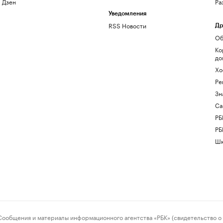
Дзен
Ра
Уведомления
RSS Новости
Др
Об
Ко
до
Хо
Ре
Зн
Са
РБ
РБ
Шк
ения и материалы информационного агентства «РБК» (свидетельство о 