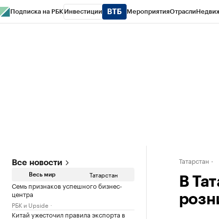
Подписка на РБК
Инвестиции
Мероприятия
Отрасли
Недви
РБК Life
Тренды
Визионеры
Национальные проекты
Город
Стиль
Кр
Спецпроекты СПб
Конференции СПб
Спецпроекты
Проверка конт
Татарстан
Все новости
Татарстан
Весь мир
В Та
Семь признаков успешного бизнес-
центра
розн
РБК и Upside
Китай ужесточил правила экспорта в