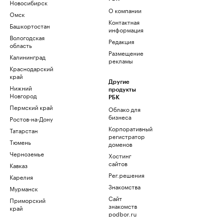
Новосибирск
О компании
Омск
Контактная
Башкортостан
информация
Вологодская
Редакция
область
Размещение
Калининград
рекламы
Краснодарский
край
Другие
Нижний
продукты
Новгород
РБК
Пермский край
Облако для
бизнеса
Ростов-на-Дону
Корпоративный
Татарстан
регистратор
Тюмень
доменов
Черноземье
Хостинг
сайтов
Кавказ
Рег.решения
Карелия
Знакомства
Мурманск
Сайт
Приморский
знакомств
край
podbor.ru