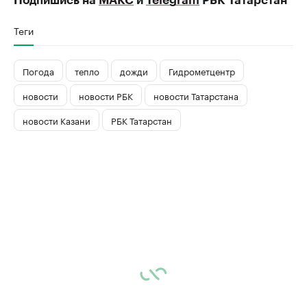
Подпишись на
МАКС
и
Telegram
РБК Татарстан
Теги
Погода
тепло
дожди
Гидрометцентр
новости
новости РБК
новости Татарстана
новости Казани
РБК Татарстан