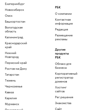
Екатеринбург
РБК
Новосибирск
О компании
Омск
Контактная
Башкортостан
информация
Вологодская
Редакция
область
Размещение
Калининград
рекламы
Краснодарский
край
Другие
Нижний
продукты
Новгород
РБК
Пермский край
Облако для
бизнеса
Ростов-на-Дону
Корпоративный
Татарстан
регистратор
Тюмень
доменов
Черноземье
Хостинг
сайтов
Кавказ
Рег.решения
Карелия
Знакомства
Мурманск
Сайт
Приморский