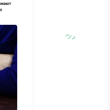
имают
о