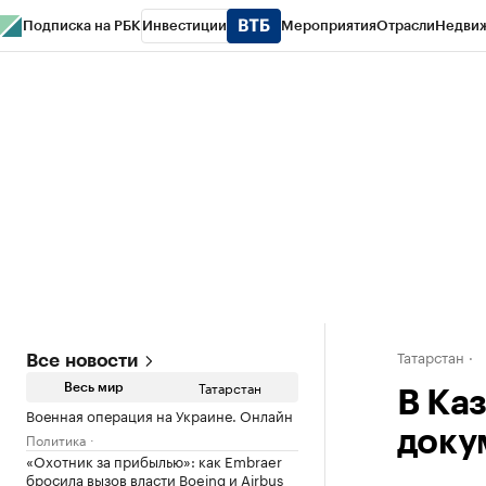
Подписка на РБК
Инвестиции
Мероприятия
Отрасли
Недви
РБК Life
Тренды
Визионеры
Национальные проекты
Город
Стиль
Кр
Спецпроекты СПб
Конференции СПб
Спецпроекты
Проверка конт
Татарстан
Все новости
Татарстан
Весь мир
В Ка
Военная операция на Украине. Онлайн
доку
Политика
«Охотник за прибылью»: как Embraer
бросила вызов власти Boeing и Airbus