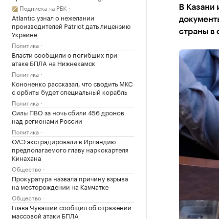
Подписка на РБК
В Казани 
Atlantic узнал о нежелании
документы
производителей Patriot дать лицензию
страны в 
Украине
Политика
Власти сообщили о погибших при
атаке БПЛА на Нижнекамск
Политика
Кононенко рассказал, что сводить МКС
с орбиты будет специальный корабль
Политика
Силы ПВО за ночь сбили 456 дронов
над регионами России
Политика
ОАЭ экстрадировали в Ирландию
предполагаемого главу наркокартеля
Кинахана
Общество
Прокуратура назвала причину взрыва
на месторождении на Камчатке
Общество
Глава Чувашии сообщил об отражении
массовой атаки БПЛА