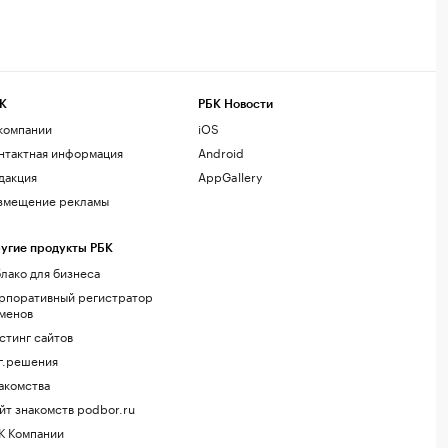
К
РБК Новости
компании
iOS
нтактная информация
Android
дакция
AppGallery
змещение рекламы
угие продукты РБК
лако для бизнеса
рпоративный регистратор
менов
стинг сайтов
г.решения
акомства
йт знакомств podbor.ru
К Компании