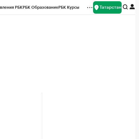
Татарстан
вления РБК
РБК Образование
РБК Курсы
рейтинги
Франшизы
Газета
ок наличной валюты