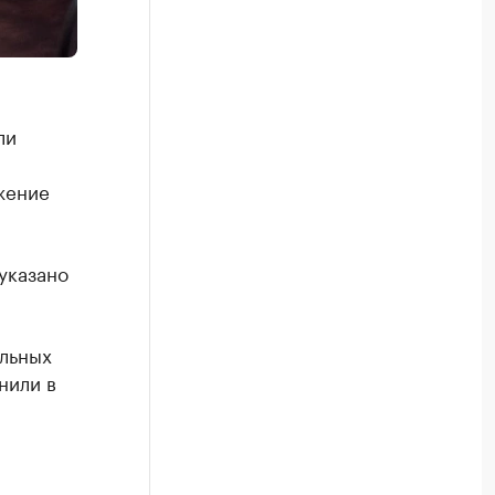
ли
жение
указано
альных
нили в