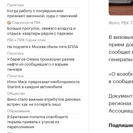
Политика
Когда работу с посредниками
признают законной: суды с таможней
Подписка на РБК
Фото: РБК 
Больше прогулок, свежего воздуха и
отдыха: квартиры рядом с парками
В визовых
РБК и ПИК Серия плюс
прием док
На подлете к Москве сбили пять БПЛА
сообщил 
Политика
генеральн
У берегов Омана произошел разлив
нефти из сообщившего о взрыве
танкера
«О возоб
Политика
в сообще
Илон Маск предсказал необходимость
Starlink в каждом автомобиле
Общество
Документы
Вино стало важным атрибутом деловых
регионах 
встреч: как не потерять лицо
Ассоциац
Образование
В Британии попытка освободить
тюрьмы привела к угрозе их
Подпиши
переполнения
Общество