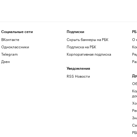
Социальные сети
Подписки
РБ
ВКонтакте
Скрыть баннеры на РБК
О 
Одноклассники
Подписка на РБК
Ко
Telegram
Корпоративная подписка
Ре
Дзен
Ра
Уведомления
RSS Новости
Др
Об
Ко
до
Хо
Ре
Зн
Са
РБ