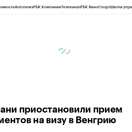
жимость
Autonews
РБК Компании
Телеканал
РБК Вино
Спорт
Школа упра
ипто
РБК Бизнес-среда
Дискуссионный клуб
Исследования
Кредитные 
рагентов
Политика
Экономика
Бизнес
Технологии и медиа
Финансы
Рын
зани приостановили прием
ментов на визу в Венгрию