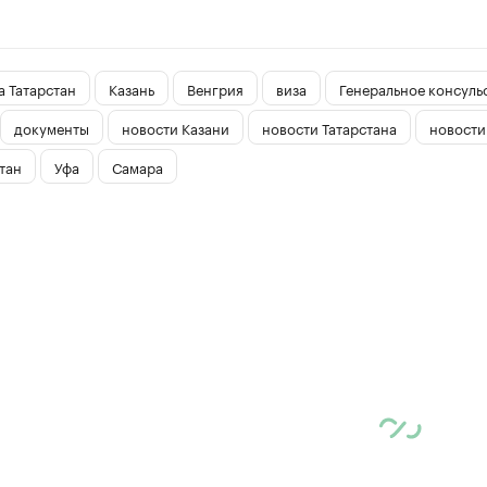
 Татарстан
Казань
Венгрия
виза
Генеральное консуль
документы
новости Казани
новости Татарстана
новости
тан
Уфа
Самара