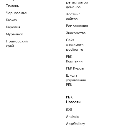
регистратор
Тюмень
доменов
Черноземье
Хостинг
сайтов
Кавказ
Рег.решения
Карелия
Знакомства
Мурманск
Сайт
Приморский
знакомств
край
podbor.ru
РБК
Компании
РБК Курсы
Школа
управления
РБК
РБК
Новости
iOS
Android
AppGallery