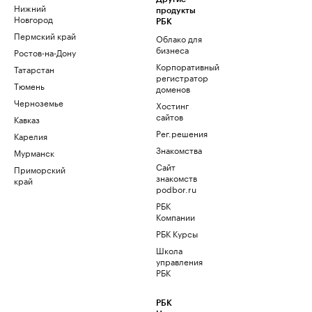
Нижний
продукты
Новгород
РБК
Пермский край
Облако для
бизнеса
Ростов-на-Дону
Корпоративный
Татарстан
регистратор
Тюмень
доменов
Черноземье
Хостинг
сайтов
Кавказ
Рег.решения
Карелия
Знакомства
Мурманск
Сайт
Приморский
знакомств
край
podbor.ru
РБК
Компании
РБК Курсы
Школа
управления
РБК
РБК