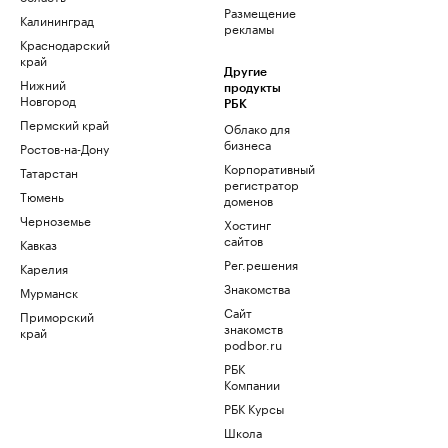
Размещение
Калининград
рекламы
Краснодарский
край
Другие
Нижний
продукты
Новгород
РБК
Пермский край
Облако для
бизнеса
Ростов-на-Дону
Корпоративный
Татарстан
регистратор
Тюмень
доменов
Черноземье
Хостинг
сайтов
Кавказ
Рег.решения
Карелия
Знакомства
Мурманск
Сайт
Приморский
знакомств
край
podbor.ru
РБК
Компании
РБК Курсы
Школа
управления