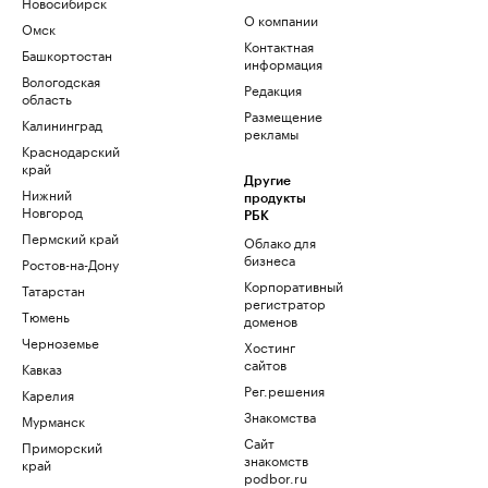
Новосибирск
О компании
Омск
Контактная
Башкортостан
информация
Вологодская
Редакция
область
Размещение
Калининград
рекламы
Краснодарский
край
Другие
Нижний
продукты
Новгород
РБК
Пермский край
Облако для
бизнеса
Ростов-на-Дону
Корпоративный
Татарстан
регистратор
Тюмень
доменов
Черноземье
Хостинг
сайтов
Кавказ
Рег.решения
Карелия
Знакомства
Мурманск
Сайт
Приморский
знакомств
край
podbor.ru