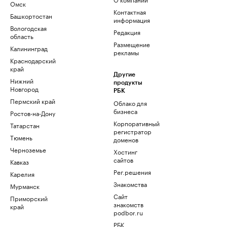
Омск
Контактная
Башкортостан
информация
Вологодская
Редакция
область
Размещение
Калининград
рекламы
Краснодарский
край
Другие
Нижний
продукты
Новгород
РБК
Пермский край
Облако для
бизнеса
Ростов-на-Дону
Корпоративный
Татарстан
регистратор
Тюмень
доменов
Черноземье
Хостинг
сайтов
Кавказ
Рег.решения
Карелия
Знакомства
Мурманск
Сайт
Приморский
знакомств
край
podbor.ru
РБК