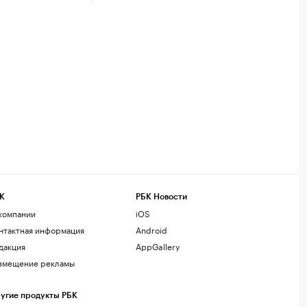
К
РБК Новости
компании
iOS
нтактная информация
Android
дакция
AppGallery
змещение рекламы
угие продукты РБК