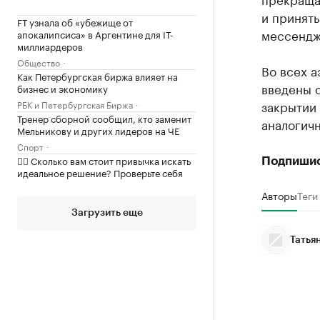
и принять
FT узнала об «убежище от
мессендж
апокалипсиса» в Аргентине для IT-
миллиардеров
Общество
Во всех а
Как Петербургская биржа влияет на
введены 
бизнес и экономику
закрытии 
РБК и Петербургская Биржа
Тренер сборной сообщил, кто заменит
аналогич
Мельникову и других лидеров на ЧЕ
Спорт
✍🏻 Сколько вам стоит привычка искать
Подпиши
идеальное решение? Проверьте себя
Авторы
Теги
Загрузить еще
Татья