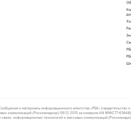
Об
Ко
до
Хо
Ре
Зн
Са
РБ
РБ
Шк
ения и материалы информационного агентства «РБК» (свидетельство о 
овых коммуникаций (Роскомнадзор) 09.12.2015 за номером ИА №ФС77-63848) 
 связи, информационных технологий и массовых коммуникаций (Роскомнадз