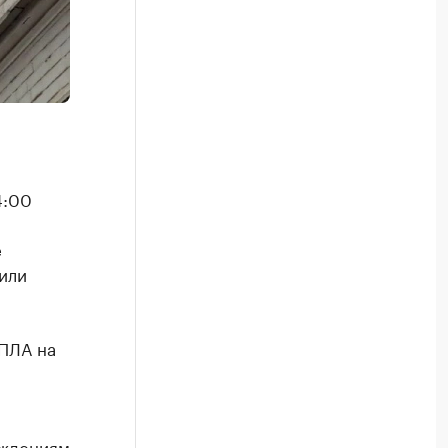
4:00
е
или
ПЛА на
еждениям