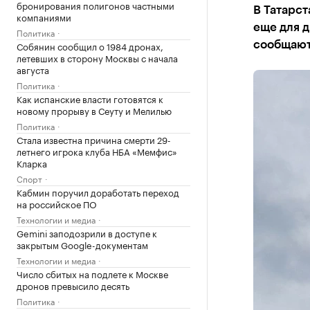
бронирования полигонов частными
В Татарст
компаниями
еще для д
Политика
Собянин сообщил о 1984 дронах,
сообщают
летевших в сторону Москвы с начала
августа
Политика
Как испанские власти готовятся к
новому прорыву в Сеуту и Мелилью
Политика
Стала известна причина смерти 29-
летнего игрока клуба НБА «Мемфис»
Кларка
Спорт
Кабмин поручил доработать переход
на российское ПО
Технологии и медиа
Gemini заподозрили в доступе к
закрытым Google-документам
Технологии и медиа
Число сбитых на подлете к Москве
дронов превысило десять
Политика