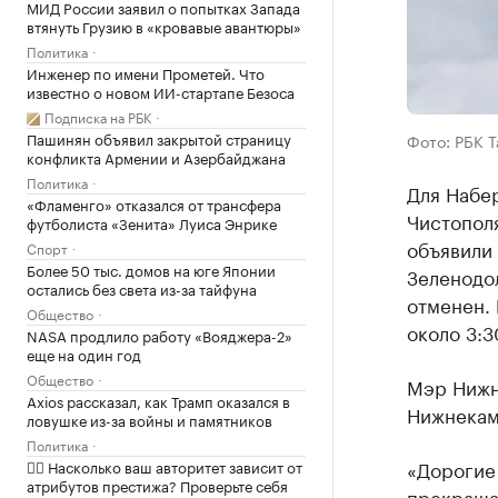
МИД России заявил о попытках Запада
втянуть Грузию в «кровавые авантюры»
Политика
Инженер по имени Прометей. Что
известно о новом ИИ-стартапе Безоса
Подписка на РБК
Пашинян объявил закрытой страницу
Фото: РБК 
конфликта Армении и Азербайджана
Политика
Для Набер
«Фламенго» отказался от трансфера
Чистополя
футболиста «Зенита» Луиса Энрике
объявили 
Спорт
Более 50 тыс. домов на юге Японии
Зеленодо
остались без света из-за тайфуна
отменен. 
Общество
около 3:3
NASA продлило работу «Вояджера-2»
еще на один год
Общество
Мэр Нижн
Axios рассказал, как Трамп оказался в
Нижнекам
ловушке из-за войны и памятников
Политика
«Дорогие
✍🏻 Насколько ваш авторитет зависит от
атрибутов престижа? Проверьте себя
прекраща