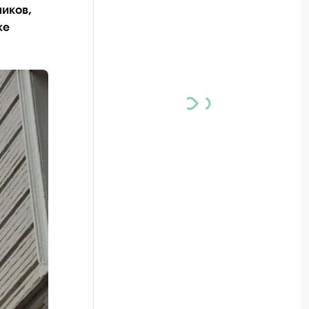
ников,
ке