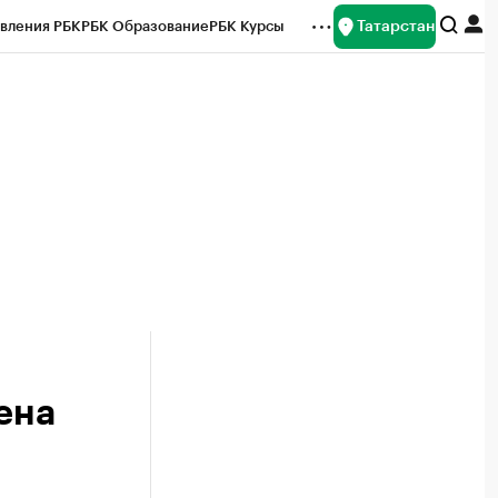
Татарстан
вления РБК
РБК Образование
РБК Курсы
рейтинги
Франшизы
Газета
ок наличной валюты
ена