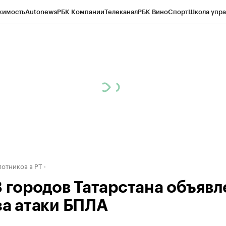
жимость
Autonews
РБК Компании
Телеканал
РБК Вино
Спорт
Школа упра
ипто
РБК Бизнес-среда
Дискуссионный клуб
Исследования
Кредитные 
рагентов
Политика
Экономика
Бизнес
Технологии и медиа
Финансы
Рын
отников в РТ
8 городов Татарстана объявл
за атаки БПЛА