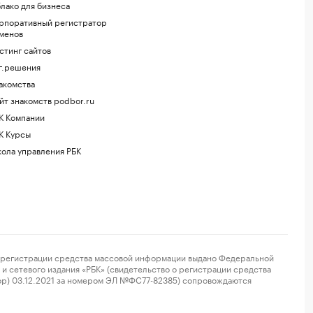
лако для бизнеса
рпоративный регистратор
менов
стинг сайтов
г.решения
акомства
йт знакомств podbor.ru
К Компании
К Курсы
ола управления РБК
регистрации средства массовой информации выдано Федеральной
и сетевого издания «РБК» (свидетельство о регистрации средства
ор) 03.12.2021 за номером ЭЛ №ФС77-82385) сопровождаются