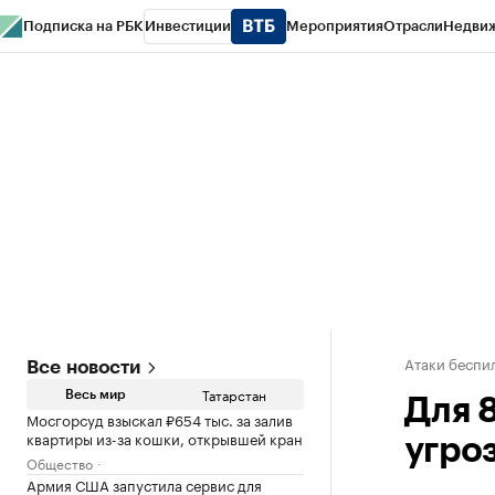
Подписка на РБК
Инвестиции
Мероприятия
Отрасли
Недви
РБК Life
Тренды
Визионеры
Национальные проекты
Город
Стиль
Кр
Спецпроекты СПб
Конференции СПб
Спецпроекты
Проверка конт
Атаки беспил
Все новости
Татарстан
Весь мир
Для 
Мосгорсуд взыскал ₽654 тыс. за залив
квартиры из-за кошки, открывшей кран
угро
Общество
Армия США запустила сервис для