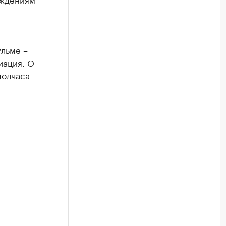
ульме –
иация. О
полчаса