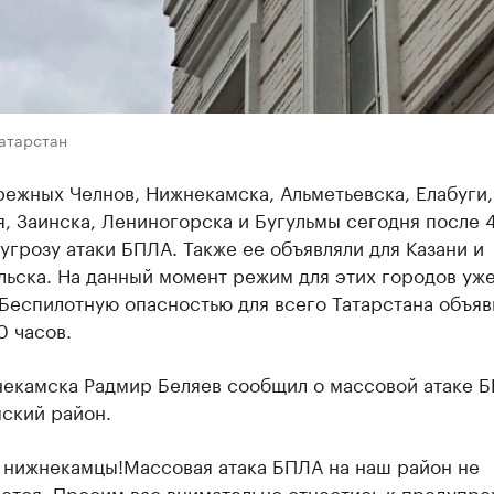
Татарстан
ежных Челнов, Нижнекамска, Альметьевска, Елабуги,
, Заинска, Лениногорска и Бугульмы сегодня после 
угрозу атаки БПЛА. Также ее объявляли для Казани и
льска. На данный момент режим для этих городов уж
Беспилотную опасностью для всего Татарстана объяв
0 часов.
екамска Радмир Беляев сообщил о массовой атаке Б
ский район.
 нижнекамцы!Массовая атака БПЛА на наш район не
ется. Просим вас внимательно отнестись к предупр