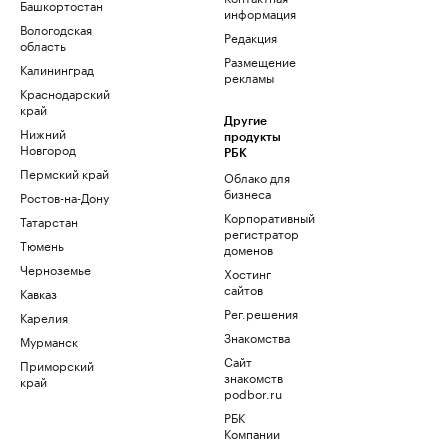
Башкортостан
информация
Вологодская
Редакция
область
Размещение
Калининград
рекламы
Краснодарский
край
Другие
Нижний
продукты
Новгород
РБК
Пермский край
Облако для
бизнеса
Ростов-на-Дону
Корпоративный
Татарстан
регистратор
Тюмень
доменов
Черноземье
Хостинг
сайтов
Кавказ
Рег.решения
Карелия
Знакомства
Мурманск
Сайт
Приморский
знакомств
край
podbor.ru
РБК
Компании