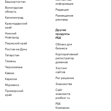
Башкортостан
информация
Вологодская
Редакция
область
Размещение
Калининград
рекламы
Краснодарский
край
Другие
Нижний
продукты
Новгород
РБК
Пермский край
Облако для
бизнеса
Ростов-на-Дону
Корпоративный
Татарстан
регистратор
Тюмень
доменов
Черноземье
Хостинг
сайтов
Кавказ
Рег.решения
Карелия
Знакомства
Мурманск
Сайт
Приморский
знакомств
край
podbor.ru
РБК
Компании