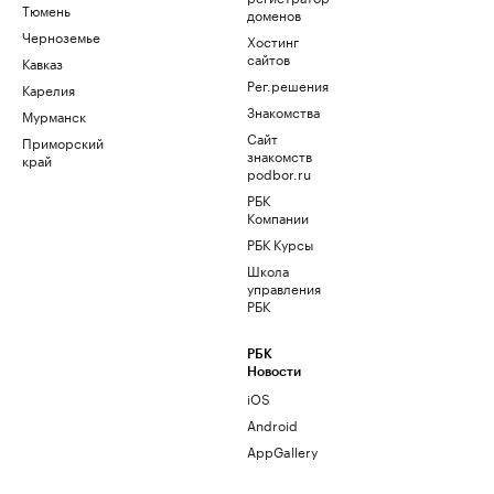
Тюмень
доменов
Черноземье
Хостинг
сайтов
Кавказ
Рег.решения
Карелия
Знакомства
Мурманск
Сайт
Приморский
знакомств
край
podbor.ru
РБК
Компании
РБК Курсы
Школа
управления
РБК
РБК
Новости
iOS
Android
AppGallery