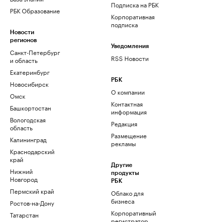
Подписка на РБК
РБК Образование
Корпоративная
подписка
Новости
регионов
Уведомления
Санкт-Петербург
RSS Новости
и область
Екатеринбург
РБК
Новосибирск
О компании
Омск
Контактная
Башкортостан
информация
Вологодская
Редакция
область
Размещение
Калининград
рекламы
Краснодарский
край
Другие
Нижний
продукты
Новгород
РБК
Пермский край
Облако для
бизнеса
Ростов-на-Дону
Корпоративный
Татарстан
регистратор