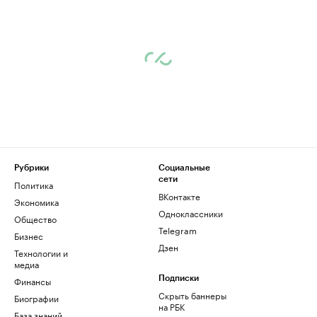
Рубрики
Социальные
сети
Политика
ВКонтакте
Экономика
Одноклассники
Общество
Telegram
Бизнес
Дзен
Технологии и
медиа
Финансы
Подписки
Скрыть баннеры
Биографии
на РБК
База знаний