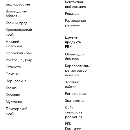
Контактная
Башкортостан
информация
Вологодская
Редакция
область
Размещение
Калининград
рекламы
Краснодарский
край
Другие
Нижний
продукты
Новгород
РБК
Пермский край
Облако для
бизнеса
Ростов-на-Дону
Корпоративный
Татарстан
регистратор
Тюмень
доменов
Черноземье
Хостинг
сайтов
Кавказ
Рег.решения
Карелия
Знакомства
Мурманск
Сайт
Приморский
знакомств
край
podbor.ru
РБК
Компании