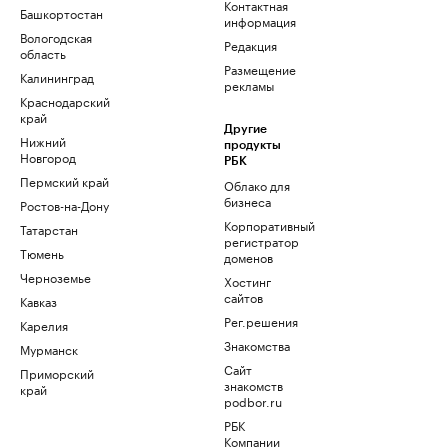
Контактная
Башкортостан
информация
Вологодская
Редакция
область
Размещение
Калининград
рекламы
Краснодарский
край
Другие
Нижний
продукты
Новгород
РБК
Пермский край
Облако для
бизнеса
Ростов-на-Дону
Корпоративный
Татарстан
регистратор
Тюмень
доменов
Черноземье
Хостинг
сайтов
Кавказ
Рег.решения
Карелия
Знакомства
Мурманск
Сайт
Приморский
знакомств
край
podbor.ru
РБК
Компании