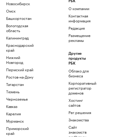
РБК
Новосибирск
О компании
Омск
Контактная
Башкортостан
информация
Вологодская
Редакция
область
Размещение
Калининград
рекламы
Краснодарский
край
Другие
Нижний
продукты
Новгород
РБК
Пермский край
Облако для
бизнеса
Ростов-на-Дону
Корпоративный
Татарстан
регистратор
Тюмень
доменов
Черноземье
Хостинг
сайтов
Кавказ
Рег.решения
Карелия
Знакомства
Мурманск
Сайт
Приморский
знакомств
край
podbor.ru