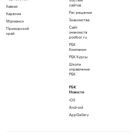
сайтов
Кавказ
Рег.решения
Карелия
Знакомства
Мурманск
Сайт
Приморский
знакомств
край
podbor.ru
РБК
Компании
РБК Курсы
Школа
управления
РБК
РБК
Новости
iOS
Android
AppGallery