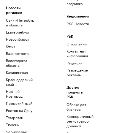
подписка
Новости
регионов
Уведомления
Санкт-Петербург
RSS Новости
и область
Екатеринбург
РБК
Новосибирск
О компании
Омск
Контактная
Башкортостан
информация
Вологодская
Редакция
область
Размещение
Калининград
рекламы
Краснодарский
край
Другие
Нижний
продукты
Новгород
РБК
Пермский край
Облако для
бизнеса
Ростов-на-Дону
Корпоративный
Татарстан
регистратор
Тюмень
доменов
Черноземье
Хостинг