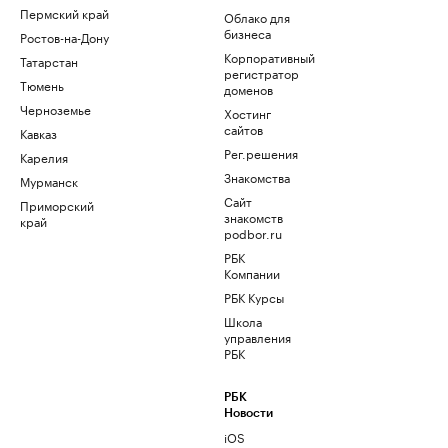
Пермский край
Облако для
бизнеса
Ростов-на-Дону
Корпоративный
Татарстан
регистратор
Тюмень
доменов
Черноземье
Хостинг
сайтов
Кавказ
Рег.решения
Карелия
Знакомства
Мурманск
Сайт
Приморский
знакомств
край
podbor.ru
РБК
Компании
РБК Курсы
Школа
управления
РБК
РБК
Новости
iOS