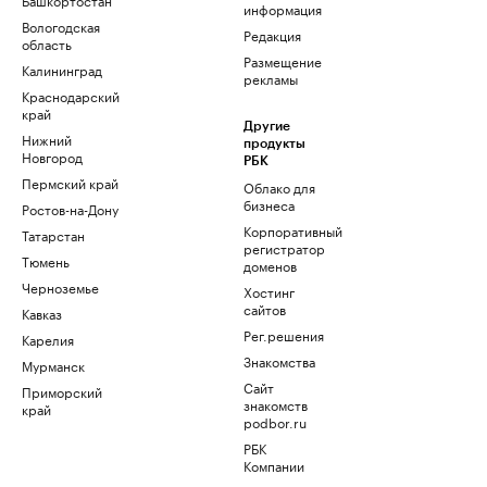
информация
Вологодская
Редакция
область
Размещение
Калининград
рекламы
Краснодарский
край
Другие
Нижний
продукты
Новгород
РБК
Пермский край
Облако для
бизнеса
Ростов-на-Дону
Корпоративный
Татарстан
регистратор
Тюмень
доменов
Черноземье
Хостинг
сайтов
Кавказ
Рег.решения
Карелия
Знакомства
Мурманск
Сайт
Приморский
знакомств
край
podbor.ru
РБК
Компании