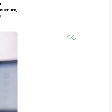
м
анкинга,
я