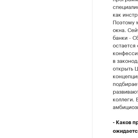
специали
как инст
Поэтому м
окна. Сей
банки - С
остается 
конфессио
в законод
открыть Ц
концепция
подбирает
развивают
коллеги. 
амбициозн
- Каков 
ожидается