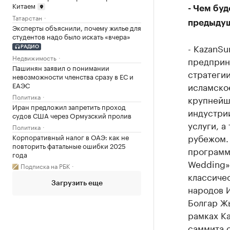
Китаем
- Чем буд
Татарстан
предыдущ
Эксперты объяснили, почему жилье для
студентов надо было искать «вчера»
- KazanSu
РАДИО
Недвижимость
предприни
Пашинян заявил о понимании
стратегии
невозможности членства сразу в ЕС и
ЕАЭС
исламское
Политика
крупнейша
Иран предложил запретить проход
индустрии
судов США через Ормузский пролив
услуги, а
Политика
рубежом. 
Корпоративный налог в ОАЭ: как не
повторить фатальные ошибки 2025
программа
года
Wedding»
Подписка на РБК
классичес
Загрузить еще
народов 
Болгар Ж
рамках Ka
саммита с