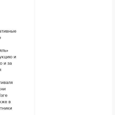
ативные
е
яль»
укцию и
о и за
я
тиваля
хни
Изге
кже в
стники