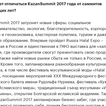
ет отличаться KazanSummit 2017 года от саммитов
их лет?
mmit 2017 затронет новые сферы: социальное
мательство, экология, благотворительность, корпор
 и геоэкономика, кластерная политика, туризм и даж
 образование. Впервые пройдет Russia Halal Expo –
я в России и единственная в ПФО выставка для «хал
, где производители смогут презентовать свою прод
 также найти новые рынки сбыта не только в России, н
Кроме того, запланирована разнообразная культурна
, в том числе фестиваль мусульманской моды «Halal
, посещение мероприятий XXX Международного фес
кого балета имени Рудольфа Нуриева, фестиваль «Ку
Исламского мира»; традиционный съезд мусульман «
ыены», открытие Болгарской исламской академии. Та
zanSummit 2017 запланирован бизнес-забег, где уча
могут проверить себя, приняв бесплатное участие в