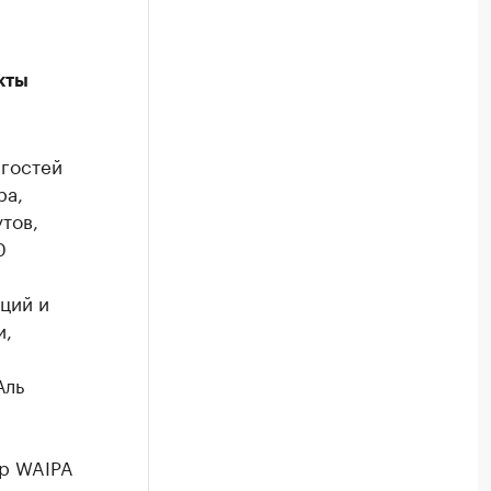
кты
 гостей
ра,
тов,
0
ций и
и,
Аль
ор WAIPA