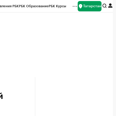
Татарстан
вления РБК
РБК Образование
РБК Курсы
рейтинги
Франшизы
Газета
ок наличной валюты
й