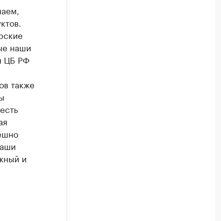
маем,
ктов.
рские
ые наши
я ЦБ РФ
ов также
ы
 есть
ая
ешно
наши
ожный и