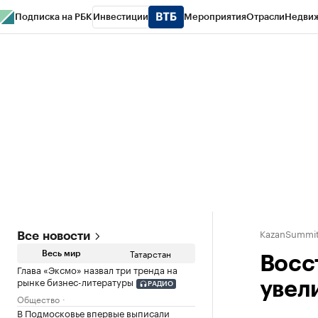
Подписка на РБК
Инвестиции
Мероприятия
Отрасли
Недви
РБК Life
Тренды
Визионеры
Национальные проекты
Город
Стиль
Кр
Спецпроекты СПб
Конференции СПб
Спецпроекты
Проверка конт
KazanSummit
Все новости
Татарстан
Весь мир
Восс
Глава «Эксмо» назвал три тренда на
рынке бизнес-литературы
увел
РАДИО
Общество
В Подмосковье впервые выписали