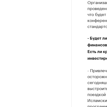
Организа
проведени
что буде
конференц
стандарто
- Будет л
финансов
Есть ли 
инвестир
- Привле
осторожн
сегодняшн
выстроить
поездкой 
Исламски
программ