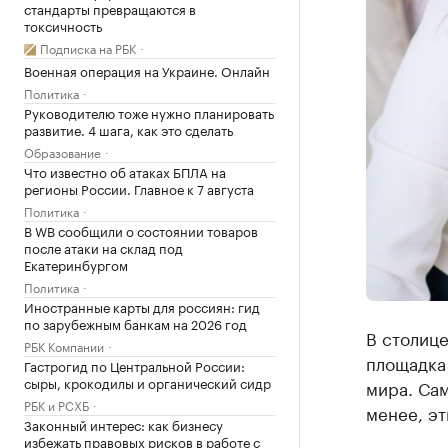
стандарты превращаются в
токсичность
Подписка на РБК
Военная операция на Украине. Онлайн
Политика
Руководителю тоже нужно планировать
развитие. 4 шага, как это сделать
Образование
Что известно об атаках БПЛА на
регионы России. Главное к 7 августа
Политика
В WB сообщили о состоянии товаров
после атаки на склад под
Екатеринбургом
Политика
Иностранные карты для россиян: гид
по зарубежным банкам на 2026 год
В столице
РБК Компании
площадка
Гастрогид по Центральной России:
сыры, крокодилы и органический сидр
мира. Сам
РБК и РСХБ
менее, э
Законный интерес: как бизнесу
избежать правовых рисков в работе с