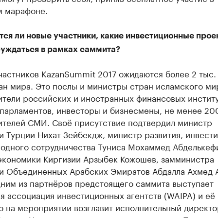
м марафоне.
тся ли новые участники, какие инвестиционные прое
суждаться в рамках саммита?
частников KazanSummit 2017 ожидаются более 2 тыс.
ан мира. Это послы и министры стран исламского ми
ители российских и иностранных финансовых институ
 парламентов, инвесторы и бизнесмены, не менее 20
ителей СМИ. Своё присутствие подтвердил министр
 Турции Нихат Зейбекдж, министр развития, инвести
одного сотрудничества Туниса Мохаммед Абделькеф
экономики Киргизии Арзыбек Кожошев, замминистра
и Объединенных Арабских Эмиратов Абдалла Ахмед 
дним из партнёров предстоящего саммита выступает
я ассоциация инвестиционных агентств (WAIPA) и её
ю на мероприятии возглавит исполнительный директ