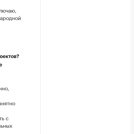
лючаю,
народной
х
оектов?
е
нно,
внятно
ть с
льных