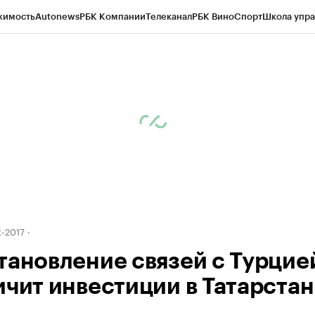
жимость
Autonews
РБК Компании
Телеканал
РБК Вино
Спорт
Школа упра
ипто
РБК Бизнес-среда
Дискуссионный клуб
Исследования
Кредитные 
рагентов
Политика
Экономика
Бизнес
Технологии и медиа
Финансы
Рын
-2017
тановление связей с Турцие
ичит инвестиции в Татарстан