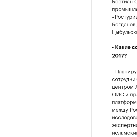
Бостиан С
промышле
«Ростури
Богданов
Цыбульск
- Какие 
2017?
- Планиру
сотрудни
центром 
ОИС и пр
платформ
между Ро
исследов
экспертн
исламски