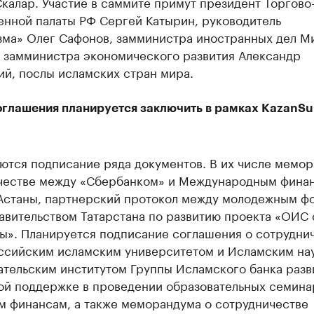
калар. Участие в саммите примут президент Торгово
нной палаты РФ Сергей Катырин, руководитель
зма» Олег Сафонов, замминистра иностранных дел М
, замминистра экономического развития Александр
ий, послы исламских стран мира.
соглашения планируется заключить в рамках KazanS
ются подписание ряда документов. В их числе мемор
честве между «Сбербанком» и Международным фина
Астаны, партнерский протокол между молодежным ф
авительством Татарстана по развитию проекта «ОИС 
ы». Планируется подписание соглашения о сотрудни
ссийским исламским университетом и Исламским на
ательским институтом Группы Исламского банка разв
ой поддержке в проведении образовательных семина
м финансам, а также меморандума о сотрудничестве