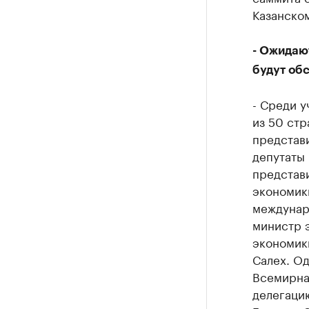
Казанско
- Ожидаю
будут об
- Среди у
из 50 стр
представ
депутаты
представ
экономики
междунар
министр 
экономик
Салех. О
Всемирна
делегаци