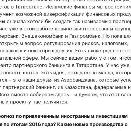
стов в Татарстане. Исламские финансы мы восприни
румент возможной диверсификации финансовых проду
ы сначала хотели бы создать так называемые партне
час уже в этой работе крайне заинтересованы крупн
бербанк, Внешэкономбанк и Газпромбанк. Но пока дл
открытым вопрос регулирования рисков, налоговых,
нальных и некоторых других. Есть также ряд вопрос
ательной сфере. Мы сейчас ведем работу о том, чтоб
ентр партнерского банкинга в Татарстане. У нас уже
 нового центра. Есть идея, есть даже команда, котор
ся – это наши друзья из Азербайджана, которые усп
 партнерский банкинг, из Казахстана, федеральные 
Всех вместе собираем здесь – и думаем, что этот сл
ый проект у нас получится.
прогноз по привлеченным иностранным инвестициям
 по итогам 2016 года? Какие новые производства с