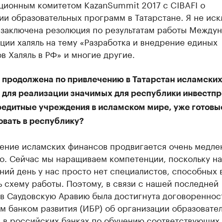
ционным комитетом KazanSummit 2017 с CIBAFI о
и образовательных программ в Татарстане. Я не иск
т заключена резолюция по результатам работы Между
ии халяль на тему «Разработка и внедрение единых
в Халяль в РФ» и многие другие.
и продолжена по привлечению в Татарстан исламски
 для реализации значимых для республики инвестпр
кредитные учреждения в исламском мире, уже готовы
овать в республику?
чение исламских финансов продвигается очень медле
о. Сейчас мы наращиваем компетенции, поскольку на
ий день у нас просто нет специалистов, способных 
 схему работы. Поэтому, в связи с нашей последней
в Саудовскую Аравию была достигнута договореннос
м банком развития (ИБР) об организации образовате
 в российских банках по обучению соответствующих