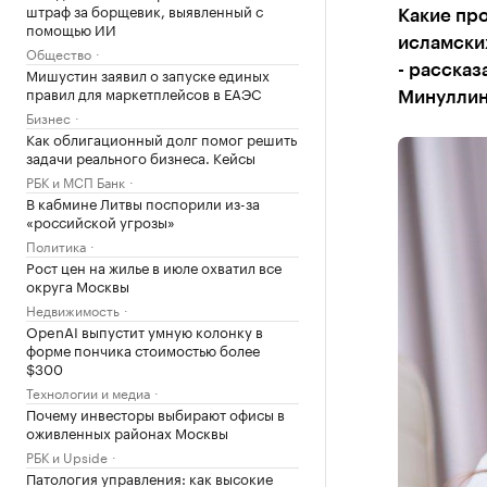
штраф за борщевик, выявленный с
Какие про
помощью ИИ
исламских
Общество
- рассказ
Мишустин заявил о запуске единых
правил для маркетплейсов в ЕАЭС
Минулли
Бизнес
Как облигационный долг помог решить
задачи реального бизнеса. Кейсы
РБК и МСП Банк
В кабмине Литвы поспорили из-за
«российской угрозы»
Политика
Рост цен на жилье в июле охватил все
округа Москвы
Недвижимость
OpenAI выпустит умную колонку в
форме пончика стоимостью более
$300
Технологии и медиа
Почему инвесторы выбирают офисы в
оживленных районах Москвы
РБК и Upside
Патология управления: как высокие