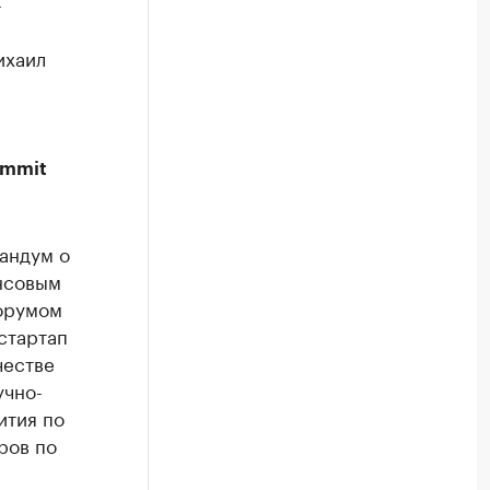
-
ихаил
ummit
андум о
нсовым
орумом
стартап
честве
учно-
ития по
ров по