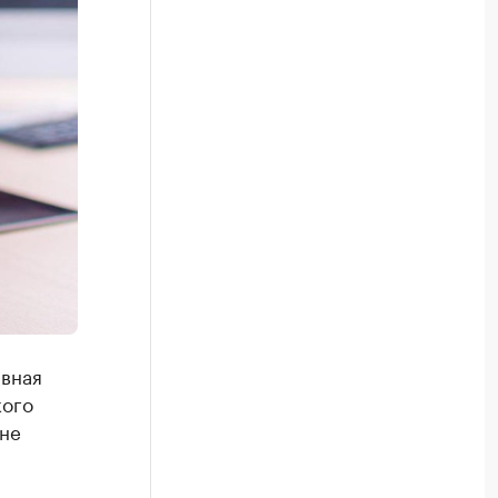
авная
кого
 не