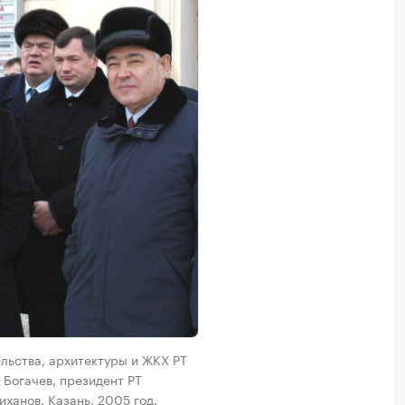
льства, архитектуры и ЖКХ РТ
 Богачев, президент РТ
анов. Казань, 2005 год.