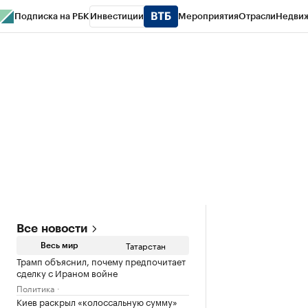
Подписка на РБК
Инвестиции
Мероприятия
Отрасли
Недви
РБК Life
Тренды
Визионеры
Национальные проекты
Город
Стиль
Кр
Спецпроекты СПб
Конференции СПб
Спецпроекты
Проверка конт
Все новости
Татарстан
Весь мир
Трамп объяснил, почему предпочитает
сделку с Ираном войне
Политика
Киев раскрыл «колоссальную сумму»