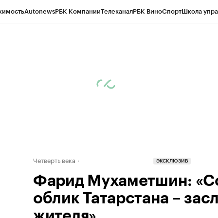
жимость
Autonews
РБК Компании
Телеканал
РБК Вино
Спорт
Школа упра
ипто
РБК Бизнес-среда
Дискуссионный клуб
Исследования
Кредитные 
рагентов
Политика
Экономика
Бизнес
Технологии и медиа
Финансы
Рын
Четверть века
ЭКСКЛЮЗИВ
Фарид Мухаметшин: «
облик Татарстана – зас
жителя»