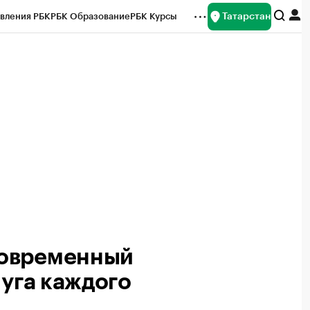
Татарстан
вления РБК
РБК Образование
РБК Курсы
рейтинги
Франшизы
Газета
ок наличной валюты
Современный
луга каждого