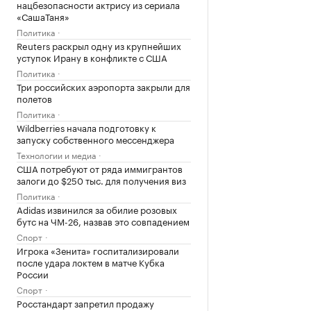
нацбезопасности актрису из сериала
«СашаТаня»
Политика
Reuters раскрыл одну из крупнейших
уступок Ирану в конфликте с США
Политика
Три российских аэропорта закрыли для
полетов
Политика
Wildberries начала подготовку к
запуску собственного мессенджера
Технологии и медиа
США потребуют от ряда иммигрантов
залоги до $250 тыс. для получения виз
Политика
Adidas извинился за обилие розовых
бутс на ЧМ-26, назвав это совпадением
Спорт
Игрока «Зенита» госпитализировали
после удара локтем в матче Кубка
России
Спорт
Росстандарт запретил продажу