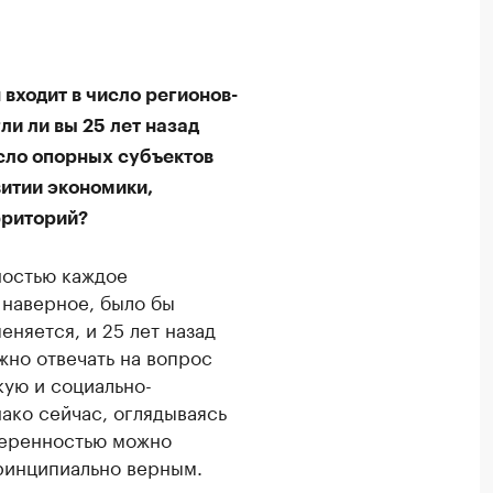
входит в число регионов-
ли ли вы 25 лет назад
исло опорных субъектов
витии экономики,
рриторий?
ностью каждое
 наверное, было бы
няется, и 25 лет назад
жно отвечать на вопрос
кую и социально-
ако сейчас, оглядываясь
веренностью можно
принципиально верным.