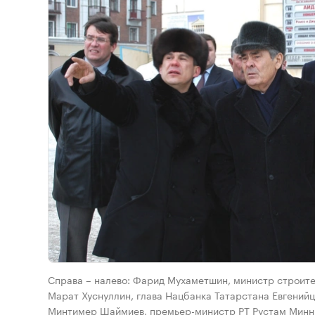
Справа – налево: Фарид Мухаметшин, министр строите
Марат Хуснуллин, глава Нацбанка Татарстана Евгенийц
Минтимер Шаймиев, премьер-министр РТ Рустам Минних