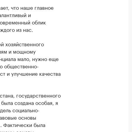
ает, что наше главное
алантливый и
Современный облик
ждого из нас.
ей хозяйственного
иям и мощному
нциала мало, нужно еще
ую общественно-
ст и улучшение качества
стана, государственного
была создана особая, я
одель социально-
авовые основы
. Фактически была
ложены основы