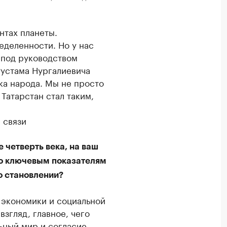
нтах планеты.
еделенности. Но у нас
 под руководством
устама Нургалиевича
ка народа. Мы не просто
Татарстан стал таким,
 связи
 четверть века, на ваш
по ключевым показателям
о становлении?
 экономики и социальной
взгляд, главное, чего
ьный мир и согласие,