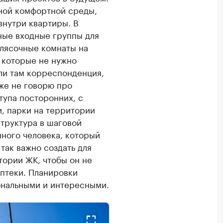
нной комфортной среды,
внутри квартиры. В
ные входные группы для
олясочные комнаты на
 которые не нужно
сли там корреспонденция,
уже не говорю про
тупа посторонних, с
, парки на территории
труктура в шаговой
нного человека, который
так важно создать для
тории ЖК, чтобы он не
аптеки. Планировки
ональными и интересными.