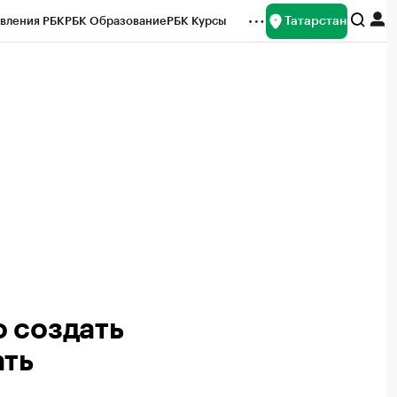
Татарстан
вления РБК
РБК Образование
РБК Курсы
рейтинги
Франшизы
Газета
ок наличной валюты
 создать
ать