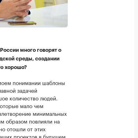
России много говорят о
дской среды, создании
то хорошо?
В моем понимании шаблоны
лавной задачей
шое количество людей.
которые мало чем
овлетворение минимальных
м образом повлияли на
но отошли от этих
аших проектов в будущем.