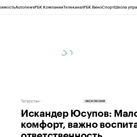
жимость
Autonews
РБК Компании
Телеканал
РБК Вино
Спорт
Школа упра
ипто
РБК Бизнес-среда
Дискуссионный клуб
Исследования
Кредитные 
рагентов
Политика
Экономика
Бизнес
Технологии и медиа
Финансы
Рын
Татарстан
ЭКСКЛЮЗИВ
Искандер Юсупов: Мало
комфорт, важно воспит
ответственность