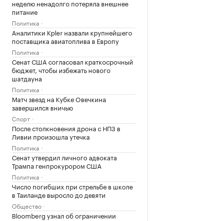
неделю ненадолго потеряла внешнее
питание
Политика
Аналитики Kpler назвали крупнейшего
поставщика авиатоплива в Европу
Политика
Сенат США согласовал краткосрочный
бюджет, чтобы избежать нового
шатдауна
Политика
Матч звезд на Кубке Овечкина
завершился вничью
Спорт
После столкновения дрона с НПЗ в
Ливии произошла утечка
Политика
Сенат утвердил личного адвоката
Трампа генпрокурором США
Политика
Число погибших при стрельбе в школе
в Таиланде выросло до девяти
Общество
Bloomberg узнал об ограничении