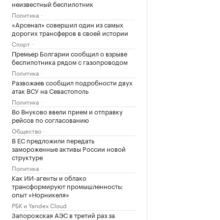
неизвестный беспилотник
Политика
«Арсенал» совершил один из самых
дорогих трансферов в своей истории
Спорт
Премьер Болгарии сообщил о взрыве
беспилотника рядом с газопроводом
Политика
Развожаев сообщил подробности двух
атак ВСУ на Севастополь
Политика
Во Внуково ввели прием и отправку
рейсов по согласованию
Общество
В ЕС предложили передать
замороженные активы России новой
структуре
Политика
Как ИИ-агенты и облако
трансформируют промышленность:
опыт «Норникеля»
РБК и Yandex Cloud
Запорожская АЭС в третий раз за