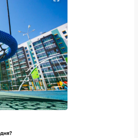
одня?