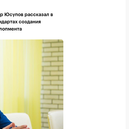
р Юсупов рассказал в
ндартах создания
елопмента