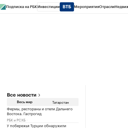
Подписка на РБК
Инвестиции
Мероприятия
Отрасли
Недви
РБК Life
Тренды
Визионеры
Национальные проекты
Город
Стиль
Кр
Спецпроекты СПб
Конференции СПб
Спецпроекты
Проверка конт
Все новости
Татарстан
Весь мир
Фермы, рестораны и отели Дальнего
Востока. Гастрогид
РБК и РСХБ
У побережья Турции обнаружили