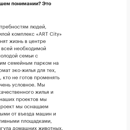
ашем понимании? Это
отребностям людей,
илой комплекс «ART City»
нят жизнь в центре
о всей необходимой
молодой семьи с
шим семейным парком на
рмат эко-жилья для тех,
, кто не готов променять
очень условное. Мы
качественного жилья и
 наших проектов мы
 проект мы оснащаем
ыми от въезда машин и
ртивными площадками,
ыгула домашних животных.