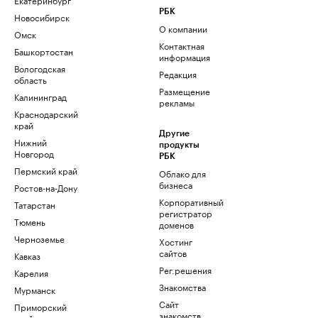
РБК
Новосибирск
О компании
Омск
Контактная
Башкортостан
информация
Вологодская
Редакция
область
Размещение
Калининград
рекламы
Краснодарский
край
Другие
Нижний
продукты
Новгород
РБК
Пермский край
Облако для
бизнеса
Ростов-на-Дону
Корпоративный
Татарстан
регистратор
Тюмень
доменов
Черноземье
Хостинг
сайтов
Кавказ
Рег.решения
Карелия
Знакомства
Мурманск
Сайт
Приморский
знакомств
край