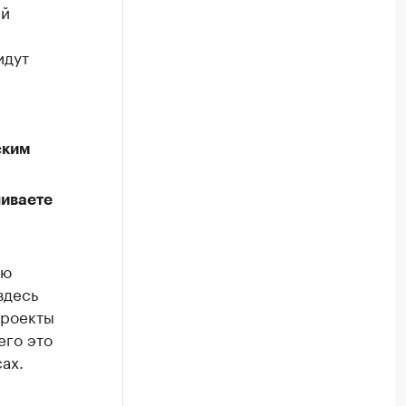
ый
идут
ским
ниваете
ию
здесь
проекты
его это
ах.