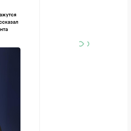
кажутся
ассказал
нта