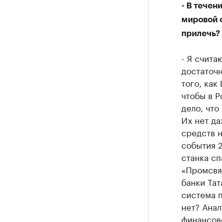
- В тече
мировой 
прилечь?
- Я счита
достаточн
того, как
чтобы в Р
дело, что
Их нет д
средств 
события 2
станка сп
«Промсвяз
банки Тат
система п
нет? Анал
финансов