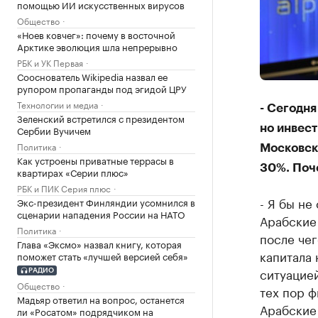
помощью ИИ искусственных вирусов
Общество
«Ноев ковчег»: почему в восточной
Арктике эволюция шла непрерывно
РБК и УК Первая
Сооснователь Wikipedia назвал ее
рупором пропаганды под эгидой ЦРУ
Технологии и медиа
- Сегодн
Зеленский встретился с президентом
но инвест
Сербии Вучичем
Политика
Московско
Как устроены приватные террасы в
30%. Поч
квартирах «Серии плюс»
РБК и ПИК Серия плюс
- Я бы не
Экс-президент Финляндии усомнился в
сценарии нападения России на НАТО
Арабские 
Политика
после чег
Глава «Эксмо» назвал книгу, которая
капитала 
поможет стать «лучшей версией себя»
ситуацией
РАДИО
Общество
тех пор ф
Мадьяр ответил на вопрос, останется
Арабские
ли «Росатом» подрядчиком на