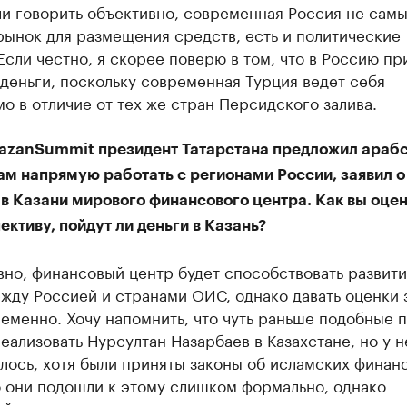
ли говорить объективно, современная Россия не сам
рынок для размещения средств, есть и политические
Если честно, я скорее поверю в том, что в Россию пр
деньги, поскольку современная Турция ведет себя
о в отличие от тех же стран Персидского залива.
 KazanSummit президент Татарстана предложил араб
ам напрямую работать с регионами России, заявил о
 в Казани мирового финансового центра. Как вы оце
ективу, пойдут ли деньги в Казань?
вно, финансовый центр будет способствовать развит
жду Россией и странами ОИС, однако давать оценки 
еменно. Хочу напомнить, что чуть раньше подобные 
еализовать Нурсултан Назарбаев в Казахстане, но у н
лось, хотя были приняты законы об исламских финанс
 они подошли к этому слишком формально, однако