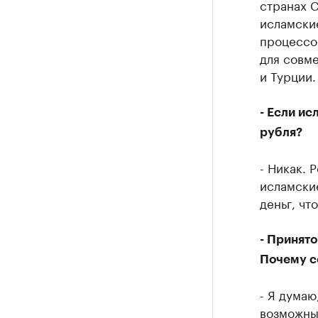
странах С
исламски
процессо
для совм
и Турции.
- Если ис
рубля?
- Никак. 
исламские
деньг, чт
- Принято
Почему се
- Я думаю
возможные