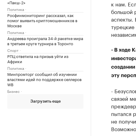
«Пакш-2»
к нам. Ес
Политика
большой 
Росфинмониторинг рассказал, как
аспекты. 
помог выявить криптомошенников в
Москве
турецкие 
Политика
независим
Андреева проиграла 34-й ракетке мира
в третьем круге турнира в Торонто
Спорт
- В ходе
РПЦ ответила на призыв уйти из
инвестор
Африки
создании
Политика
Минпромторг сообщил об изучении
эту персп
властями идей по поддержке селлеров
WB
- Безусло
Бизнес
связей ме
Загрузить еще
преждевр
пытался р
не получи
Возможно