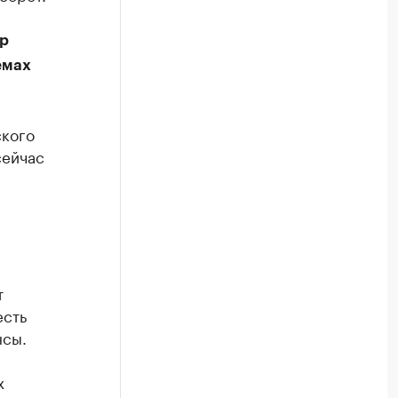
тр
емах
ского
сейчас
т
есть
нсы.
х