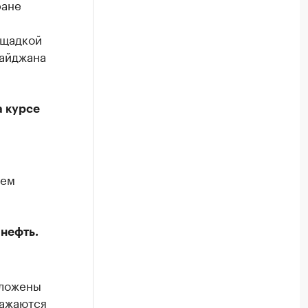
ране
ощадкой
байджана
а курсе
ъем
 нефть.
аложены
ражаются