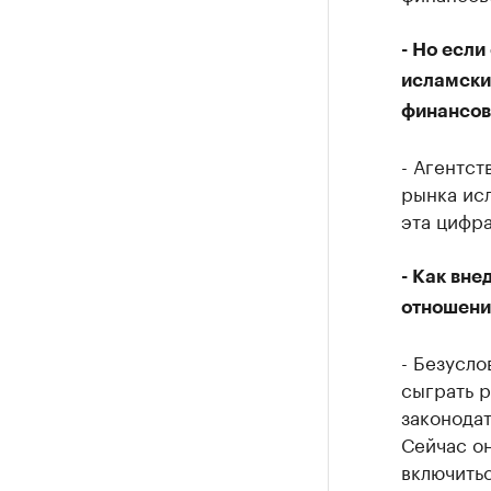
- Но если
исламских
финансов
- Агентст
рынка исл
эта цифра
- Как вне
отношени
- Безусло
сыграть р
законодат
Сейчас он
включитьс