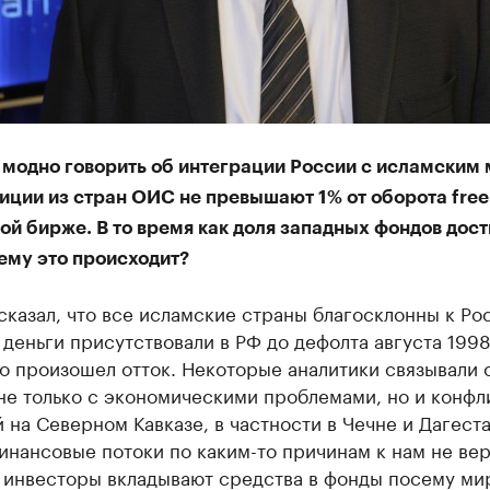
я модно говорить об интеграции России с исламским
иции из стран ОИС не превышают 1% от оборота free-
й бирже. В то время как доля западных фондов дост
ему это происходит?
 сказал, что все исламские страны благосклонны к Ро
деньги присутствовали в РФ до дефолта августа 1998
о произошел отток. Некоторые аналитики связывали 
не только с экономическими проблемами, но и конфл
 на Северном Кавказе, в частности в Чечне и Дагеста
инансовые потоки по каким-то причинам к нам не вер
 инвесторы вкладывают средства в фонды посему мир