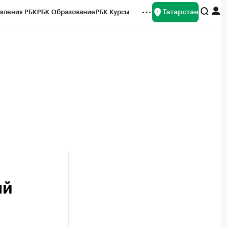
Татарстан
вления РБК
РБК Образование
РБК Курсы
рейтинги
Франшизы
Газета
ок наличной валюты
ый