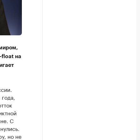
 миром,
float на
игает
ссии.
 года,
отток
иктной
не. С
нулись.
у, но не