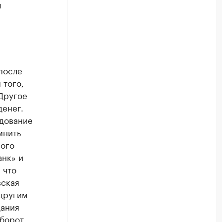
н
после
 того,
 Другое
денег.
одование
мнить
ного
анк» и
 что
вская
 другим
дания
борот.