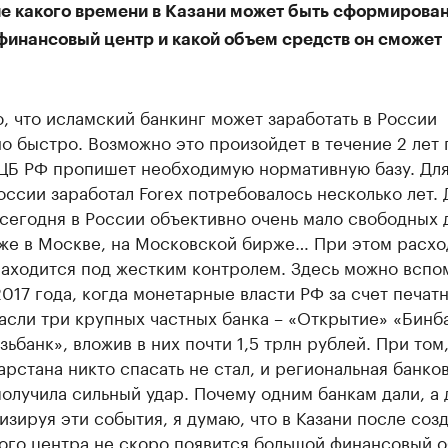
ние какого времени в Казани может быть сформирова
финансовый центр и какой объем средств он сможет
ю, что исламский банкинг может заработать в России
о быстро. Возможно это произойдет в течение 2 лет 
 ЦБ РФ пропишет необходимую нормативную базу. Для
оссии заработал Forex потребовалось несколько лет.
 сегодня в России объективно очень мало свободных 
аже в Москве, на Московской бирже… При этом расх
находится под жестким контролем. Здесь можно вспо
017 года, когда монетарные власти РФ за счет печат
асли три крупных частных банка – «Открытие» «Бинб
ьбанк», вложив в них почти 1,5 трлн рублей. При том,
арстана никто спасать не стал, и региональная банко
олучила сильный удар. Почему одним банкам дали, а
изируя эти события, я думаю, что в Казани после соз
ого центра не скоро появится большой финансовый о