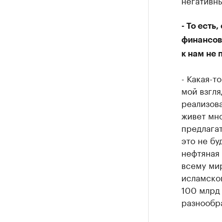
негативны
- То есть
финансов
к нам не 
- Какая-т
мой взгля
реализова
живет мно
предлагат
это не бу
нефтяная 
всему мир
исламског
100 млрд 
разнообр