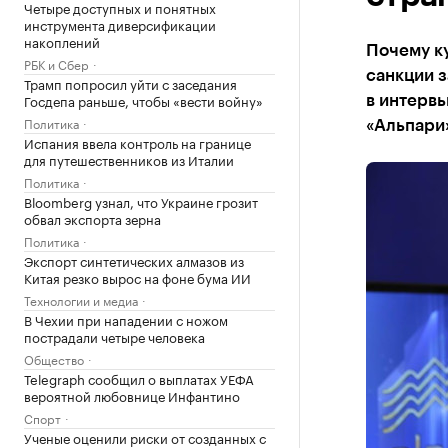
Четыре доступных и понятных
инструмента диверсификации
накоплений
Почему ку
РБК и Сбер
санкции з
Трамп попросил уйти с заседания
Госдепа раньше, чтобы «вести войну»
в интервь
Политика
«Альпари
Испания ввела контроль на границе
для путешественников из Италии
Политика
Bloomberg узнал, что Украине грозит
обвал экспорта зерна
Политика
Экспорт синтетических алмазов из
Китая резко вырос на фоне бума ИИ
Технологии и медиа
В Чехии при нападении с ножом
пострадали четыре человека
Общество
Telegraph сообщил о выплатах УЕФА
вероятной любовнице Инфантино
Спорт
Ученые оценили риски от созданных с