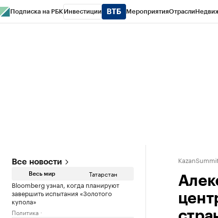
Подписка на РБК
Инвестиции
Мероприятия
Отрасли
Недви
РБК Life
Тренды
Визионеры
Национальные проекты
Город
Стиль
Кр
Спецпроекты СПб
Конференции СПб
Спецпроекты
Проверка конт
KazanSummit
Все новости
Татарстан
Весь мир
Алек
Bloomberg узнал, когда планируют
завершить испытания «Золотого
цент
купола»
Политика
стра