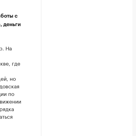
аботы с
, деньги
р. На
кве, где
ей, но
довская
ции по
движении
орядка
аться