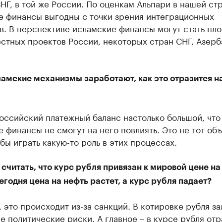
НГ, в той же России. По оценкам Альпари в нашей ст
е финансы выгодны с точки зрения интеграционных
в. В перспективе исламские финансы могут стать пл
естных проектов России, некоторых стран СНГ, Азер
ламские механизмы заработают, как это отразится н
Российский платежный баланс настолько большой, что
 финансы не смогут на него повлиять. Это не тот об
обы играть какую-то роль в этих процессах.
 считать, что курс рубля привязан к мировой цене на
годня цена на нефть растет, а курс рубля падает?
, это происходит из-за санкций. В котировке рубля з
 политические риски. А главное – в курсе рубля от