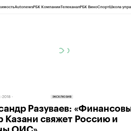
жимость
Autonews
РБК Компании
Телеканал
РБК Вино
Спорт
Школа упра
ипто
РБК Бизнес-среда
Дискуссионный клуб
Исследования
Кредитные 
рагентов
Политика
Экономика
Бизнес
Технологии и медиа
Финансы
Рын
-2018
ЭКСКЛЮЗИВ
сандр Разуваев: «Финансов
р Казани свяжет Россию и
ны ОИС»