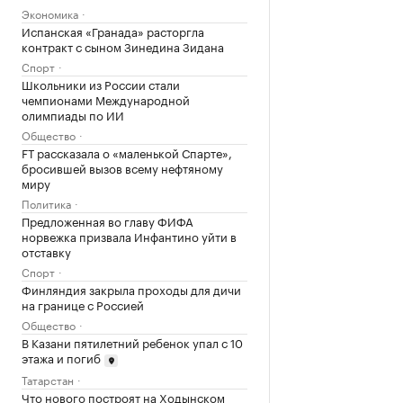
Экономика
Испанская «Гранада» расторгла
контракт с сыном Зинедина Зидана
Спорт
Школьники из России стали
чемпионами Международной
олимпиады по ИИ
Общество
FT рассказала о «маленькой Спарте»,
бросившей вызов всему нефтяному
миру
Политика
Предложенная во главу ФИФА
норвежка призвала Инфантино уйти в
отставку
Спорт
Финляндия закрыла проходы для дичи
на границе с Россией
Общество
В Казани пятилетний ребенок упал с 10
этажа и погиб
Татарстан
Что нового построят на Ходынском