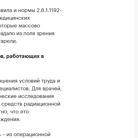
ила и нормы 2.6.1.1192-
медицинских
которые массово
адало из поля зрения
тарели.
ов, работающих в
чшения условий труда и
ециалистов. Для врачей,
ческие исследования
е средств радиационной
но, что это
еждения.
ь – из операционной