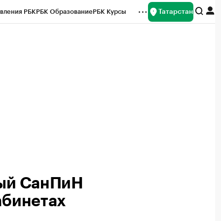
Татарстан
вления РБК
РБК Образование
РБК Курсы
рейтинги
Франшизы
Газета
ок наличной валюты
вый СанПиН
абинетах