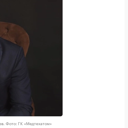
в. Фото: ГК «Медтехатом»