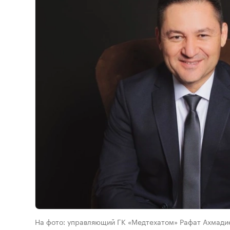
На фото: управляющий ГК «Медтехатом» Рафат Ахмадие