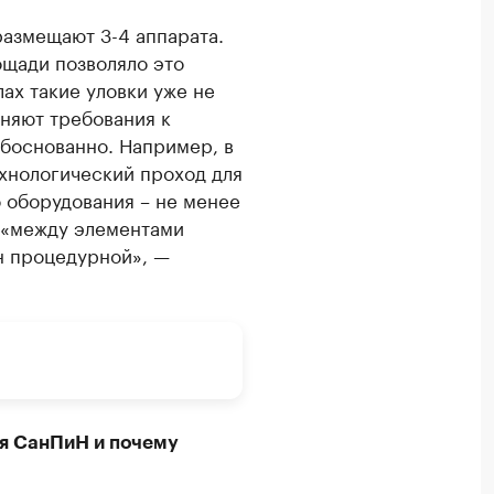
размещают 3-4 аппарата.
ощади позволяло это
лах такие уловки уже не
жняют требования к
обоснованно. Например, в
ехнологический проход для
 оборудования – не менее
е «между элементами
ен процедурной», —
ия СанПиН и почему