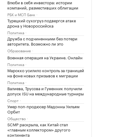
Влюби в себя инвестора: истории
компаний, разместивших облигации
РБК и МСП Банк
Турецкий сухогруз подвергся атаке
дрона у Новороссийска
Политика
Дружба с подчиненными без потери
авторитета. Возможно ли это
Образование
Военная операция на Украине. Онлайн
Политика
Марокко усилило контроль за границей
на фоне новых призывов к миграции
Политика
Валиева, Трусова и Гуменник получили
допуск ISU на международные турниры
Спорт
Умер поп-продюсер Мадонны Уильям
Орбит
Общество
SCMP раскрыла, как Китай стал
«главным коллектором» другого
континента