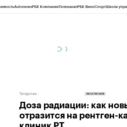
жимость
Autonews
РБК Компании
Телеканал
РБК Вино
Спорт
Школа упра
ипто
РБК Бизнес-среда
Дискуссионный клуб
Исследования
Кредитные 
рагентов
Политика
Экономика
Бизнес
Технологии и медиа
Финансы
Рын
Татарстан
ЭКСКЛЮЗИВ
Доза радиации: как но
отразится на рентген-к
клиник РТ