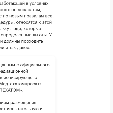
 работающей в условиях
 рентген-аппаратом,
с по новым правилам все,
едуры, относятся к этой
ольку люди, которые
 определенные льготы. У
ни должны проходить
й и так далее.
 данным с официального
 радиационной
ов ионизирующего
«Медтехатомпроект»,
ДТЕХАТОМ».
анием размещения
еет испытательную и