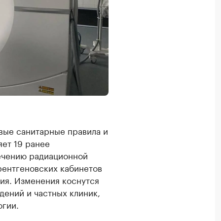
овые санитарные правила и
яет 19 ранее
ечению радиационной
рентгеновских кабинетов
ия. Изменения коснутся
ений и частных клиник,
огии.