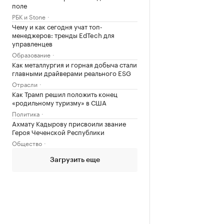
поле
РБК и Stone
Чему и как сегодня учат топ-
менеджеров: тренды EdTech для
управленцев
Образование
Как металлургия и горная добыча стали
главными драйверами реального ESG
Отрасли
Как Трамп решил положить конец
«родильному туризму» в США
Политика
Ахмату Кадырову присвоили звание
Героя Чеченской Республики
Общество
Загрузить еще