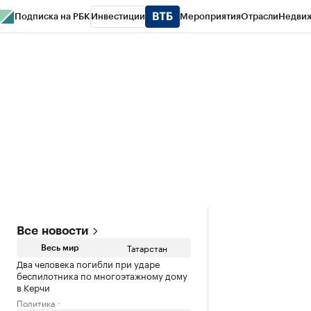
Подписка на РБК
Инвестиции
Мероприятия
Отрасли
Недви
РБК Life
Тренды
Визионеры
Национальные проекты
Город
Стиль
Кр
Спецпроекты СПб
Конференции СПб
Спецпроекты
Проверка конт
Все новости
Татарстан
Весь мир
Два человека погибли при ударе
беспилотника по многоэтажному дому
в Керчи
Политика