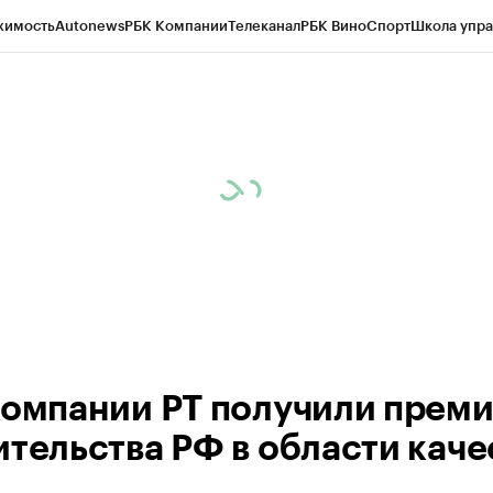
жимость
Autonews
РБК Компании
Телеканал
РБК Вино
Спорт
Школа упра
ипто
РБК Бизнес-среда
Дискуссионный клуб
Исследования
Кредитные 
рагентов
Политика
Экономика
Бизнес
Технологии и медиа
Финансы
Рын
компании РТ получили прем
ительства РФ в области каче