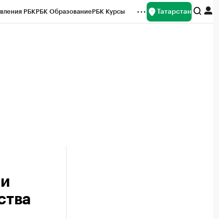
Татарстан
вления РБК
РБК Образование
РБК Курсы
рейтинги
Франшизы
Газета
ок наличной валюты
ии
ства