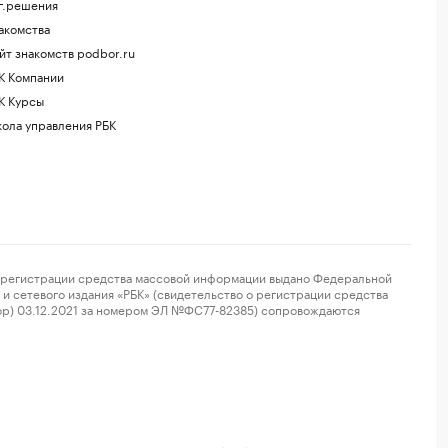
г.решения
акомства
йт знакомств podbor.ru
К Компании
К Курсы
ола управления РБК
регистрации средства массовой информации выдано Федеральной
и сетевого издания «РБК» (свидетельство о регистрации средства
ор) 03.12.2021 за номером ЭЛ №ФС77-82385) сопровождаются