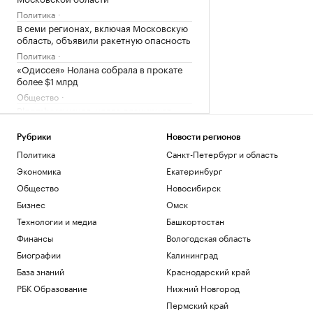
Политика
В семи регионах, включая Московскую
область, объявили ракетную опасность
Политика
«Одиссея» Нолана собрала в прокате
более $1 млрд
Общество
Bloomberg узнал, когда планируют
завершить испытания «Золотого
купола»
Рубрики
Новости регионов
Политика
Политика
Санкт-Петербург и область
Четыре доступных и понятных
Экономика
Екатеринбург
инструмента диверсификации
накоплений
Общество
Новосибирск
РБК и Сбер
Бизнес
Омск
Трамп попросил уйти с заседания
Технологии и медиа
Башкортостан
Госдепа раньше, чтобы «вести войну»
Финансы
Вологодская область
Политика
Биографии
Калининград
Загрузить еще
База знаний
Краснодарский край
РБК Образование
Нижний Новгород
Пермский край