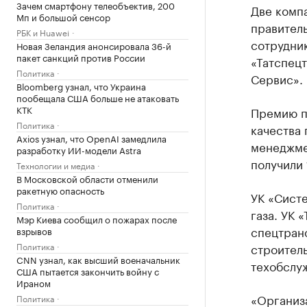
Зачем смартфону телеобъектив, 200
Две комп
Мп и большой сенсор
правитель
РБК и Huawei
сотрудник
Новая Зеландия анонсировала 36-й
пакет санкций против России
«Татспец
Политика
Сервис».
Bloomberg узнал, что Украина
пообещала США больше не атаковать
КТК
Премию п
Политика
качества
Axios узнал, что OpenAI замедлила
менеджмен
разработку ИИ-модели Astra
получили 
Технологии и медиа
В Московской области отменили
ракетную опасность
УК «Систе
Политика
газа. УК 
Мэр Киева сообщил о пожарах после
спецтран
взрывов
Политика
строитель
CNN узнал, как высший военачальник
техобслу
США пытается закончить войну с
Ираном
«Организ
Политика