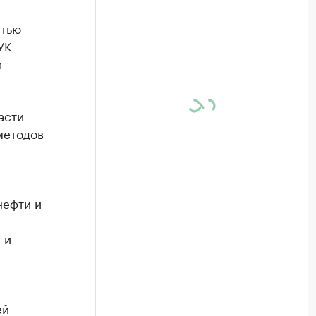
стью
УК
-
асти
методов
нефти и
 и
ей