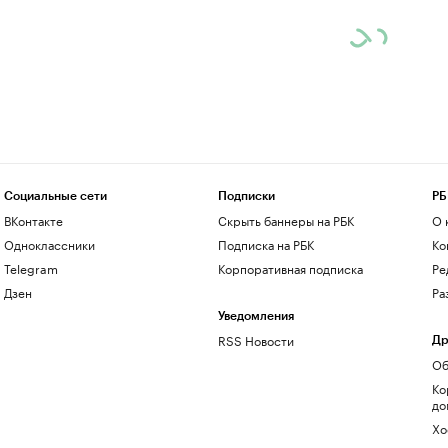
Социальные сети
Подписки
РБ
ВКонтакте
Скрыть баннеры на РБК
О 
Одноклассники
Подписка на РБК
Ко
Telegram
Корпоративная подписка
Ре
Дзен
Ра
Уведомления
RSS Новости
Др
Об
Ко
до
Хо