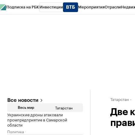
Подписка на РБК
Инвестиции
Мероприятия
Отрасли
Недви
РБК Life
Тренды
Визионеры
Национальные проекты
Город
Стиль
Кр
Спецпроекты СПб
Конференции СПб
Спецпроекты
Проверка конт
Татарстан
Все новости
Татарстан
Весь мир
Две 
Украинские дроны атаковали
промпредприятие в Самарской
прав
области
Политика