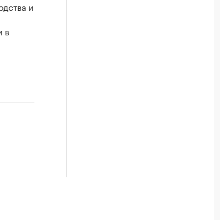
одства и
 в