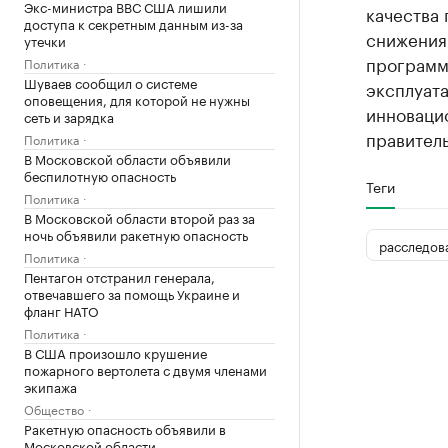
Экс-министра ВВС США лишили
качества
доступа к секретным данным из-за
снижения 
утечки
программ
Политика
Шуваев сообщил о системе
эксплуат
оповещения, для которой не нужны
инновацио
сеть и зарядка
правитель
Политика
В Московской области объявили
беспилотную опасность
Теги
Политика
В Московской области второй раз за
ночь объявили ракетную опасность
расследов
Политика
Пентагон отстранил генерала,
отвечавшего за помощь Украине и
фланг НАТО
Политика
В США произошло крушение
пожарного вертолета с двумя членами
экипажа
Общество
Ракетную опасность объявили в
Московской области