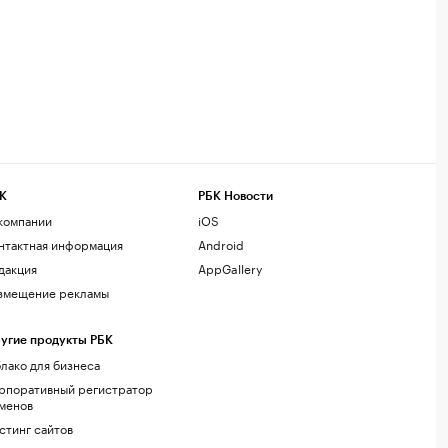
К
РБК Новости
компании
iOS
нтактная информация
Android
дакция
AppGallery
змещение рекламы
угие продукты РБК
лако для бизнеса
рпоративный регистратор
менов
стинг сайтов