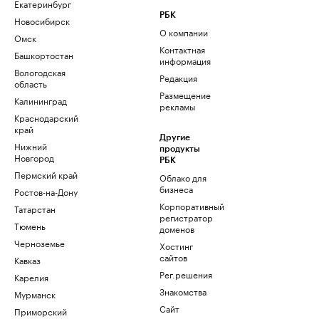
Екатеринбург
РБК
Новосибирск
О компании
Омск
Контактная
Башкортостан
информация
Вологодская
Редакция
область
Размещение
Калининград
рекламы
Краснодарский
край
Другие
Нижний
продукты
Новгород
РБК
Пермский край
Облако для
бизнеса
Ростов-на-Дону
Корпоративный
Татарстан
регистратор
Тюмень
доменов
Черноземье
Хостинг
сайтов
Кавказ
Рег.решения
Карелия
Знакомства
Мурманск
Сайт
Приморский