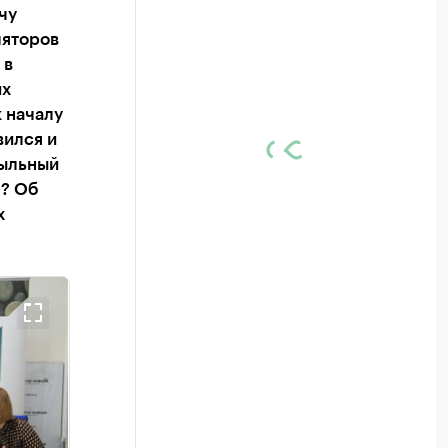
чу
ляторов
 в
их
 началу
вился и
быльный
я? Об
х