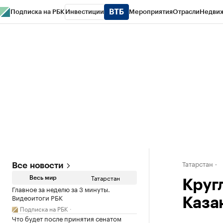
Подписка на РБК
Инвестиции
Мероприятия
Отрасли
Недви
РБК Life
Тренды
Визионеры
Национальные проекты
Город
Стиль
Кр
Спецпроекты СПб
Конференции СПб
Спецпроекты
Проверка конт
Татарстан
Все новости
Татарстан
Весь мир
Круг
Главное за неделю за 3 минуты.
Видеоитоги РБК
Каза
Подписка на РБК
Что будет после принятия сенатом