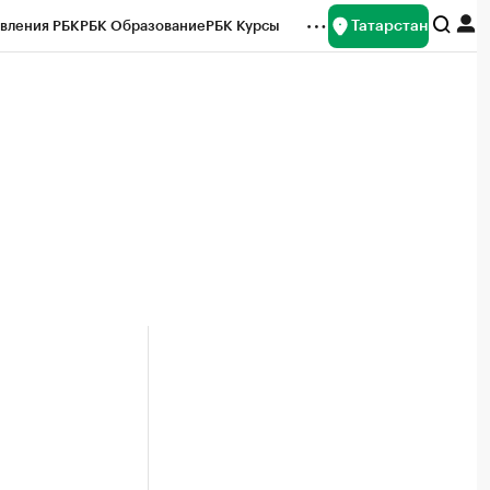
Татарстан
вления РБК
РБК Образование
РБК Курсы
рейтинги
Франшизы
Газета
ок наличной валюты