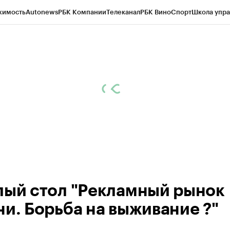
жимость
Autonews
РБК Компании
Телеканал
РБК Вино
Спорт
Школа упра
ипто
РБК Бизнес-среда
Дискуссионный клуб
Исследования
Кредитные 
рагентов
Политика
Экономика
Бизнес
Технологии и медиа
Финансы
Рын
лый стол "Рекламный рынок
ни. Борьба на выживание ?"