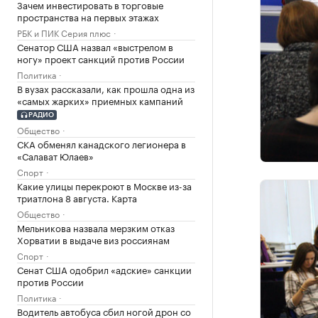
Зачем инвестировать в торговые
пространства на первых этажах
РБК и ПИК Серия плюс
Сенатор США назвал «выстрелом в
ногу» проект санкций против России
Политика
В вузах рассказали, как прошла одна из
«самых жарких» приемных кампаний
РАДИО
Общество
СКА обменял канадского легионера в
«Салават Юлаев»
Спорт
Какие улицы перекроют в Москве из-за
триатлона 8 августа. Карта
Общество
Мельникова назвала мерзким отказ
Хорватии в выдаче виз россиянам
Спорт
Сенат США одобрил «адские» санкции
против России
Политика
Водитель автобуса сбил ногой дрон со