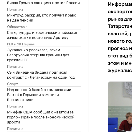
билля Грэма о санкциях против России
Информац
Политика
экспертов
Минтруд раскрыл, кто получит право
на две пенсии
рынка дл
Общество
Татарстан
Киты, тундра и космические пейзажи:
властей, 
зачем ехать в восточную Арктику
нового го
РБК и УК Первая
прогноз 
Лукашенко рассказал, зачем
Белоруссия открыла границы для
этот вид 
граждан ЕС
этом и мн
Политика
журналис
Сын Зинедина Зидана подписал
контракт с «Леганесом» на один год
Спорт
Над военной базой с комплексами
Patriot в Германии заметили
беспилотники
Политика
Минфин США сообщил о «взятом за
горло» Иране после экономической
ярости
Политика