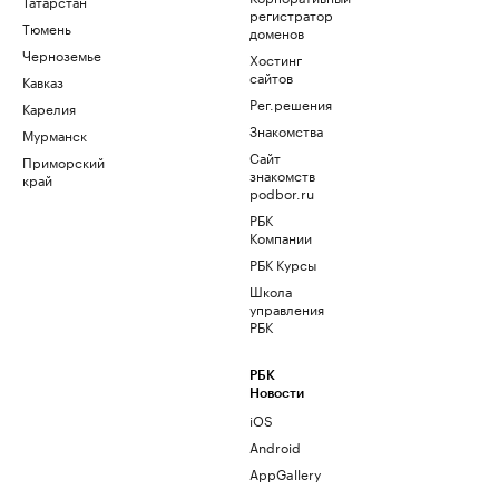
Татарстан
регистратор
Тюмень
доменов
Черноземье
Хостинг
сайтов
Кавказ
Рег.решения
Карелия
Знакомства
Мурманск
Сайт
Приморский
знакомств
край
podbor.ru
РБК
Компании
РБК Курсы
Школа
управления
РБК
РБК
Новости
iOS
Android
AppGallery