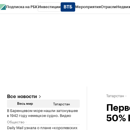
Подписка на РБК
Инвестиции
Мероприятия
Отрасли
Недви
РБК Life
Тренды
Визионеры
Национальные проекты
Город
Стиль
Кр
Спецпроекты СПб
Конференции СПб
Спецпроекты
Проверка конт
Татарстан
Все новости
Татарстан
Весь мир
Перв
В Баренцевом море нашли затонувшее
в 1942 году немецкое судно. Видео
50% 
Общество
Daily Mail узнала о плане «королевских