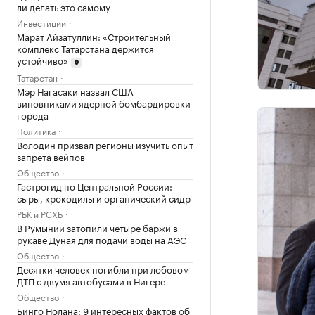
ли делать это самому
Инвестиции
Марат Айзатуллин: «Строительный
комплекс Татарстана держится
устойчиво»
Татарстан
Мэр Нагасаки назвал США
виновниками ядерной бомбардировки
города
Политика
Володин призвал регионы изучить опыт
запрета вейпов
Общество
Гастрогид по Центральной России:
сыры, крокодилы и органический сидр
РБК и РСХБ
В Румынии затопили четыре баржи в
рукаве Дуная для подачи воды на АЭС
Общество
Десятки человек погибли при лобовом
ДТП с двумя автобусами в Нигере
Общество
Бинго Нолана: 9 интересных фактов об