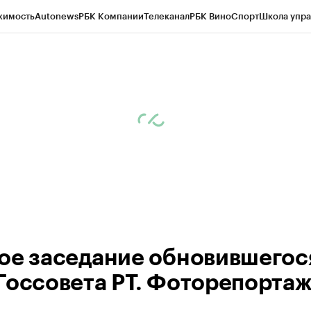
жимость
Autonews
РБК Компании
Телеканал
РБК Вино
Спорт
Школа упра
ипто
РБК Бизнес-среда
Дискуссионный клуб
Исследования
Кредитные 
рагентов
Политика
Экономика
Бизнес
Технологии и медиа
Финансы
Рын
ое заседание обновившегос
Госсовета РТ. Фоторепорта