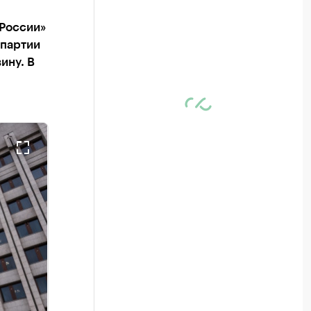
 России»
 партии
ину. В