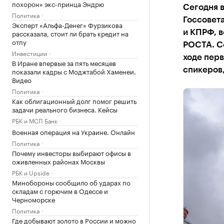
похорон» экс-принца Эндрю
Сегодня в
Политика
Госсовета
Эксперт «Альфа-Денег» Фурзикова
рассказала, стоит ли брать кредит на
и КПРФ, 
отпу
РОСТА. Се
Инвестиции
ходе перв
В Иране впервые за пять месяцев
спикеров,
показали кадры с Моджтабой Хаменеи.
Видео
Политика
Как облигационный долг помог решить
задачи реального бизнеса. Кейсы
РБК и МСП Банк
Военная операция на Украине. Онлайн
Политика
Почему инвесторы выбирают офисы в
оживленных районах Москвы
РБК и Upside
Минобороны сообщило об ударах по
складам с горючим в Одессе и
Черноморске
Политика
Где добывают золото в России и можно