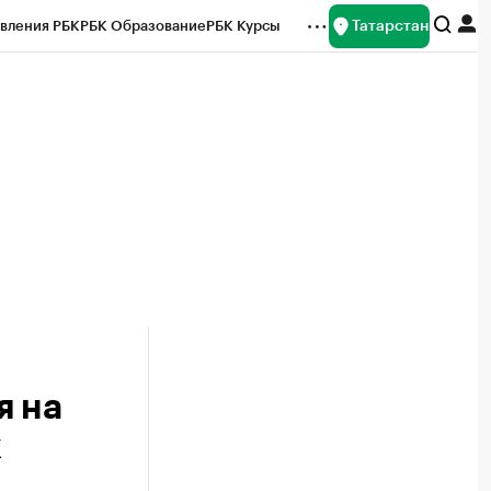
Татарстан
вления РБК
РБК Образование
РБК Курсы
рейтинги
Франшизы
Газета
ок наличной валюты
я на
ж