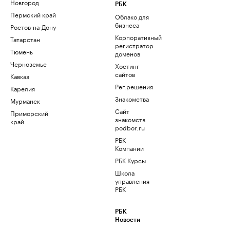
Новгород
РБК
Пермский край
Облако для
бизнеса
Ростов-на-Дону
Корпоративный
Татарстан
регистратор
Тюмень
доменов
Черноземье
Хостинг
сайтов
Кавказ
Рег.решения
Карелия
Знакомства
Мурманск
Сайт
Приморский
знакомств
край
podbor.ru
РБК
Компании
РБК Курсы
Школа
управления
РБК
РБК
Новости