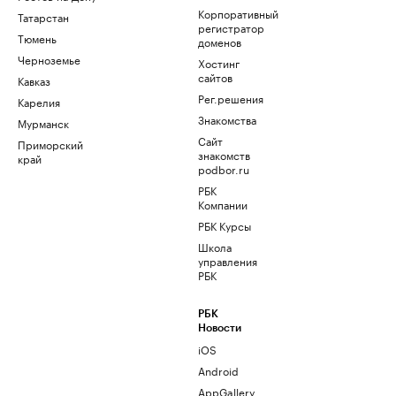
Корпоративный
Татарстан
регистратор
Тюмень
доменов
Черноземье
Хостинг
сайтов
Кавказ
Рег.решения
Карелия
Знакомства
Мурманск
Сайт
Приморский
знакомств
край
podbor.ru
РБК
Компании
РБК Курсы
Школа
управления
РБК
РБК
Новости
iOS
Android
AppGallery