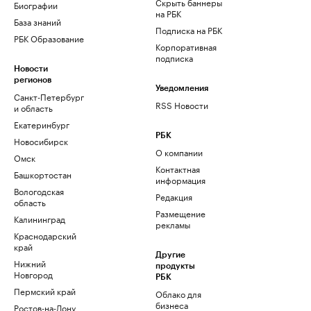
Скрыть баннеры
Биографии
на РБК
База знаний
Подписка на РБК
РБК Образование
Корпоративная
подписка
Новости
регионов
Уведомления
Санкт-Петербург
RSS Новости
и область
Екатеринбург
РБК
Новосибирск
О компании
Омск
Контактная
Башкортостан
информация
Вологодская
Редакция
область
Размещение
Калининград
рекламы
Краснодарский
край
Другие
Нижний
продукты
Новгород
РБК
Пермский край
Облако для
бизнеса
Ростов-на-Дону