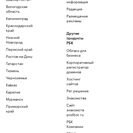
информация
Вологодская
Редакция
область
Размещение
Калининград
рекламы
Краснодарский
край
Другие
Нижний
продукты
Новгород
РБК
Пермский край
Облако для
бизнеса
Ростов-на-Дону
Корпоративный
Татарстан
регистратор
Тюмень
доменов
Черноземье
Хостинг
сайтов
Кавказ
Рег.решения
Карелия
Знакомства
Мурманск
Сайт
Приморский
знакомств
край
podbor.ru
РБК
Компании