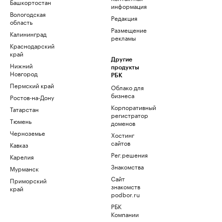
Башкортостан
информация
Вологодская
Редакция
область
Размещение
Калининград
рекламы
Краснодарский
край
Другие
Нижний
продукты
Новгород
РБК
Пермский край
Облако для
бизнеса
Ростов-на-Дону
Корпоративный
Татарстан
регистратор
Тюмень
доменов
Черноземье
Хостинг
сайтов
Кавказ
Рег.решения
Карелия
Знакомства
Мурманск
Сайт
Приморский
знакомств
край
podbor.ru
РБК
Компании