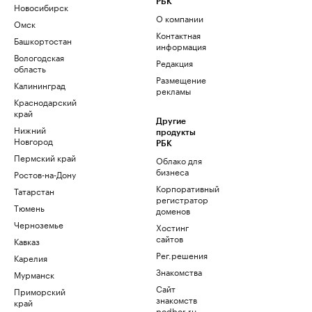
РБК
Новосибирск
О компании
Омск
Контактная
Башкортостан
информация
Вологодская
Редакция
область
Размещение
Калининград
рекламы
Краснодарский
край
Другие
Нижний
продукты
Новгород
РБК
Пермский край
Облако для
бизнеса
Ростов-на-Дону
Корпоративный
Татарстан
регистратор
Тюмень
доменов
Черноземье
Хостинг
сайтов
Кавказ
Рег.решения
Карелия
Знакомства
Мурманск
Сайт
Приморский
знакомств
край
podbor.ru