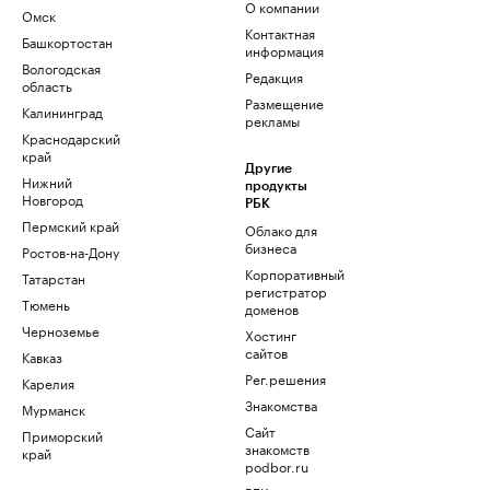
О компании
Омск
Контактная
Башкортостан
информация
Вологодская
Редакция
область
Размещение
Калининград
рекламы
Краснодарский
край
Другие
Нижний
продукты
Новгород
РБК
Пермский край
Облако для
бизнеса
Ростов-на-Дону
Корпоративный
Татарстан
регистратор
Тюмень
доменов
Черноземье
Хостинг
сайтов
Кавказ
Рег.решения
Карелия
Знакомства
Мурманск
Сайт
Приморский
знакомств
край
podbor.ru