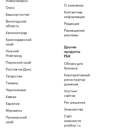
Новосибирск
О компании
Омск
Контактная
Башкортостан
информация
Вологодская
Редакция
область
Размещение
Калининград
рекламы
Краснодарский
край
Другие
Нижний
продукты
Новгород
РБК
Пермский край
Облако для
бизнеса
Ростов-на-Дону
Корпоративный
Татарстан
регистратор
Тюмень
доменов
Черноземье
Хостинг
сайтов
Кавказ
Рег.решения
Карелия
Знакомства
Мурманск
Сайт
Приморский
знакомств
край
podbor.ru