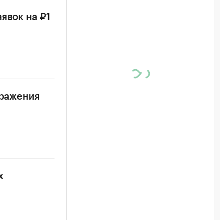
явок на ₽1
аражения
х