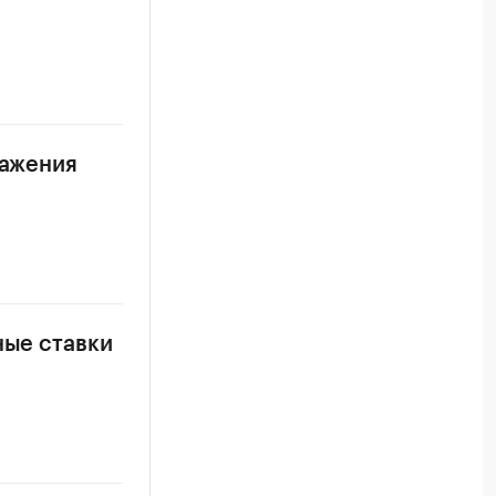
ражения
ные ставки