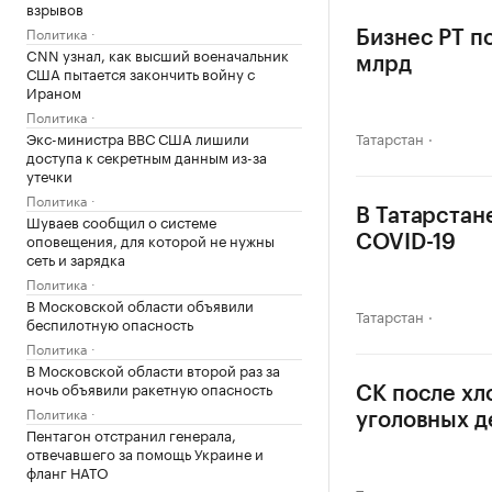
взрывов
Политика
Бизнес РТ п
CNN узнал, как высший военачальник
млрд
США пытается закончить войну с
Ираном
Политика
Экс-министра ВВС США лишили
Татарстан
доступа к секретным данным из-за
утечки
Политика
В Татарстан
Шуваев сообщил о системе
оповещения, для которой не нужны
COVID-19
сеть и зарядка
Политика
В Московской области объявили
Татарстан
беспилотную опасность
Политика
В Московской области второй раз за
ночь объявили ракетную опасность
СК после хл
Политика
уголовных д
Пентагон отстранил генерала,
отвечавшего за помощь Украине и
фланг НАТО