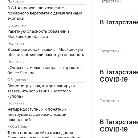
Татарстан
Политика
В США произошло крушение
пожарного вертолета с двумя членами
экипажа
В Татарстан
Общество
Ракетную опасность объявили в
Московской области
Политика
В семи регионах, включая Московскую
Татарстан
область, объявили ракетную опасность
Политика
«Одиссея» Нолана собрала в прокате
более $1 млрд
В Татарстан
Общество
COVID-19
Bloomberg узнал, когда планируют
завершить испытания «Золотого
купола»
Татарстан
Политика
Четыре доступных и понятных
инструмента диверсификации
накоплений
В Татарстан
РБК и Сбер
COVID-19
Трамп попросил уйти с заседания
Госдепа раньше, чтобы «вести войну»