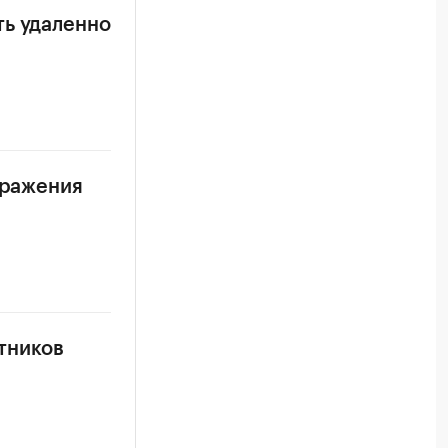
ть удаленно
аражения
тников