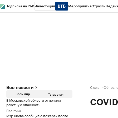
Подписка на РБК
Инвестиции
Мероприятия
Отрасли
Недви
РБК Life
Тренды
Визионеры
Национальные проекты
Город
Стиль
Кр
Спецпроекты СПб
Конференции СПб
Спецпроекты
Проверка конт
Сюжет
·
Обновлен
Все новости
Татарстан
Весь мир
В Московской области отменили
COVID-
ракетную опасность
Политика
Мэр Киева сообщил о пожарах после