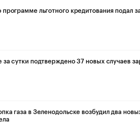
о программе льготного кредитования подал за
е за сутки подтверждено 37 новых случаев з
опка газа в Зеленодольске возбудил два новы
ела