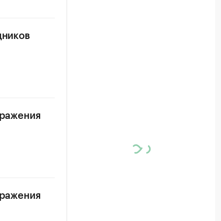
дников
аражения
аражения