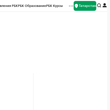
Татарстан
вления РБК
РБК Образование
РБК Курсы
рейтинги
Франшизы
Газета
ок наличной валюты