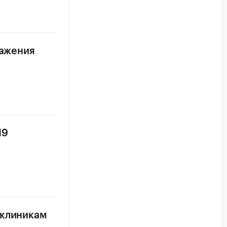
ражения
19
иклиникам