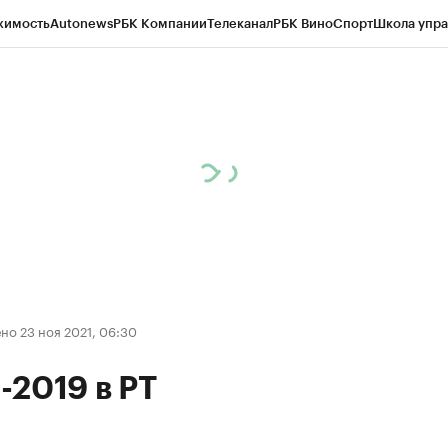
жимость
Autonews
РБК Компании
Телеканал
РБК Вино
Спорт
Школа упра
ипто
РБК Бизнес-среда
Дискуссионный клуб
Исследования
Кредитные 
рагентов
Политика
Экономика
Бизнес
Технологии и медиа
Финансы
Рын
о 23 ноя 2021, 06:30
2019 в РТ