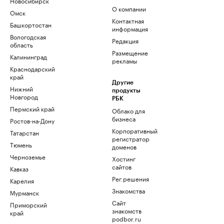
Новосибирск
О компании
Омск
Контактная
Башкортостан
информация
Вологодская
Редакция
область
Размещение
Калининград
рекламы
Краснодарский
край
Другие
Нижний
продукты
Новгород
РБК
Пермский край
Облако для
бизнеса
Ростов-на-Дону
Корпоративный
Татарстан
регистратор
Тюмень
доменов
Черноземье
Хостинг
сайтов
Кавказ
Рег.решения
Карелия
Знакомства
Мурманск
Сайт
Приморский
знакомств
край
podbor.ru