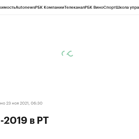
жимость
Autonews
РБК Компании
Телеканал
РБК Вино
Спорт
Школа упра
ипто
РБК Бизнес-среда
Дискуссионный клуб
Исследования
Кредитные 
рагентов
Политика
Экономика
Бизнес
Технологии и медиа
Финансы
Рын
о 23 ноя 2021, 06:30
2019 в РТ