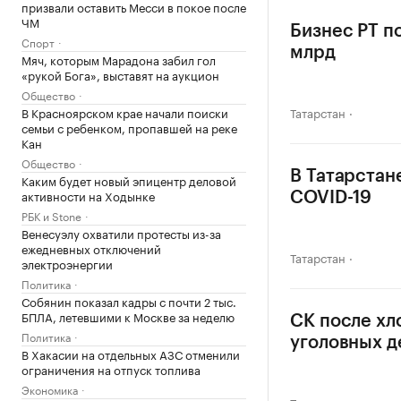
призвали оставить Месси в покое после
ЧМ
Бизнес РТ п
Спорт
млрд
Мяч, которым Марадона забил гол
«рукой Бога», выставят на аукцион
Общество
В Красноярском крае начали поиски
Татарстан
семьи с ребенком, пропавшей на реке
Кан
Общество
В Татарстан
Каким будет новый эпицентр деловой
активности на Ходынке
COVID-19
РБК и Stone
Венесуэлу охватили протесты из-за
ежедневных отключений
Татарстан
электроэнергии
Политика
Собянин показал кадры с почти 2 тыс.
БПЛА, летевшими к Москве за неделю
СК после хл
Политика
уголовных д
В Хакасии на отдельных АЗС отменили
ограничения на отпуск топлива
Экономика