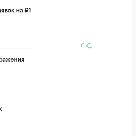
явок на ₽1
аражения
х