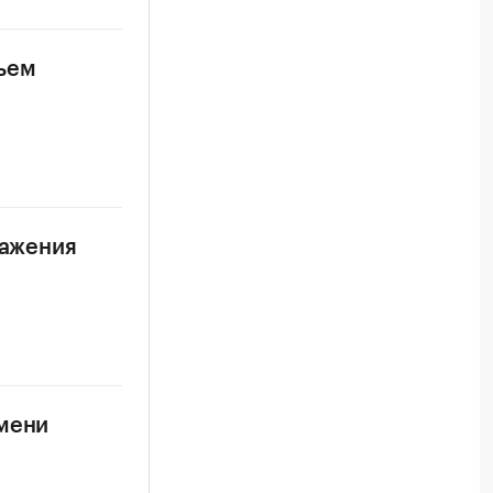
бъем
ражения
емени