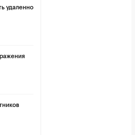
ть удаленно
аражения
тников