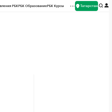
Татарстан
вления РБК
РБК Образование
РБК Курсы
рейтинги
Франшизы
Газета
ок наличной валюты