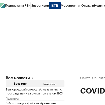
Подписка на РБК
Инвестиции
Мероприятия
Отрасли
Недви
РБК Life
Тренды
Визионеры
Национальные проекты
Город
Стиль
Кр
Спецпроекты СПб
Конференции СПб
Спецпроекты
Проверка конт
Сюжет
·
Обновлен
Все новости
Татарстан
Весь мир
Белгородский оперштаб назвал число
COVID-
пострадавших за сутки при атаках ВСУ
Политика
В Ассоциации футбола Аргентины