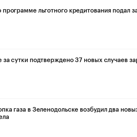
о программе льготного кредитования подал за
е за сутки подтверждено 37 новых случаев з
опка газа в Зеленодольске возбудил два новы
ела