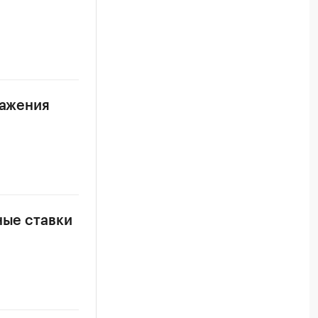
ражения
ные ставки