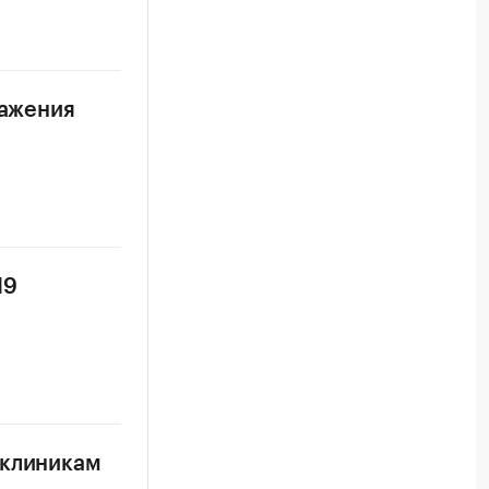
ражения
19
иклиникам