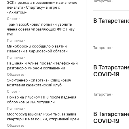
Татарстан
ЭСК признала правильным назначение
пенальти «Спартаку» в игре с
«Ахматом»
Спорт
В Татарстан
Трамп возобновил попытки уволить
члена совета управляющих ФРС Лизу
Кук
Политика
Минобороны сообщило о взятии
Татарстан
Ивановки в Харьковской области
Политика
Пашинян и Алиев провели телефонный
разговор о мирном соглашении
В Татарстан
Общество
COVID-19
Экс-тренер «Спартака» Слишкович
возглавил казахстанский клуб
Спорт
Татарстан
Пожар на Ильском НПЗ после падения
обломков БПЛА потушили
Политика
Мосгорсуд взыскал ₽654 тыс. за залив
В Татарстан
квартиры из-за кошки, открывшей кран
COVID-19
Общество