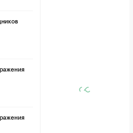
дников
аражения
аражения