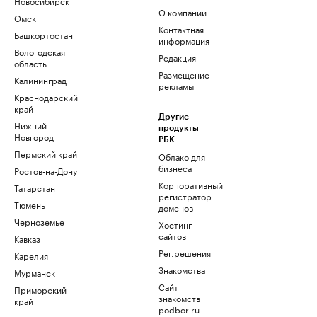
Новосибирск
О компании
Омск
Контактная
Башкортостан
информация
Вологодская
Редакция
область
Размещение
Калининград
рекламы
Краснодарский
край
Другие
Нижний
продукты
Новгород
РБК
Пермский край
Облако для
бизнеса
Ростов-на-Дону
Корпоративный
Татарстан
регистратор
Тюмень
доменов
Черноземье
Хостинг
сайтов
Кавказ
Рег.решения
Карелия
Знакомства
Мурманск
Сайт
Приморский
знакомств
край
podbor.ru