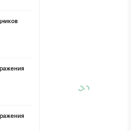
дников
аражения
аражения