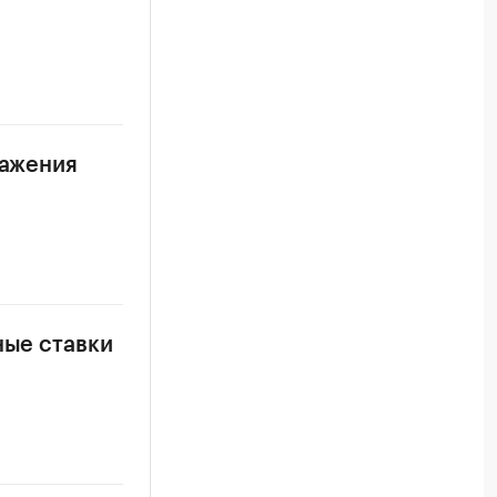
ражения
ные ставки