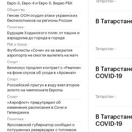
Татарстан
Евро-3, Евро-4 и Евро-5. Видео РБК
Общество
Генсек ООН осудил атаки украинских
беспилотников на регионы России
В Татарстан
Политика
Будущее Ходынского поля: от пашни и
аэродрома до города в городе
РБК и Stone
Татарстан
Футболисты «Сочи» из-за закрытия
аэропорта не смогли вылететь на матч
Спорт
Винисиус продлил контракт с «Реалом»
В Татарстан
на фоне слухов об уходе в «Арсенал»
COVID-19
Спорт
Российский прыгун в воду взял второе
золото на чемпионате Европы
Татарстан
Спорт
«Аэрофлот» предупредил об
изменении расписания в Сочи и
Геленджике
В Татарстан
Политика
Ярославский губернатор сообщил о
COVID-19
потушенных резервуарах с топливом