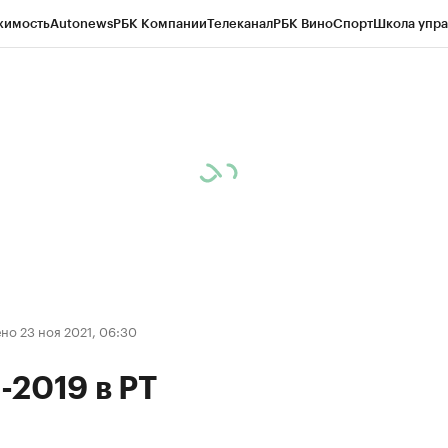
жимость
Autonews
РБК Компании
Телеканал
РБК Вино
Спорт
Школа упра
ипто
РБК Бизнес-среда
Дискуссионный клуб
Исследования
Кредитные 
рагентов
Политика
Экономика
Бизнес
Технологии и медиа
Финансы
Рын
о 23 ноя 2021, 06:30
2019 в РТ