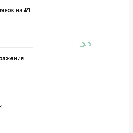
явок на ₽1
аражения
х