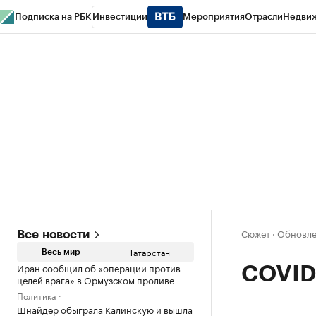
Подписка на РБК
Инвестиции
Мероприятия
Отрасли
Недви
РБК Life
Тренды
Визионеры
Национальные проекты
Город
Стиль
Кр
Спецпроекты СПб
Конференции СПб
Спецпроекты
Проверка конт
Сюжет
·
Обновлен
Все новости
Татарстан
Весь мир
Иран сообщил об «операции против
COVID-
целей врага» в Ормузском проливе
Политика
Шнайдер обыграла Калинскую и вышла