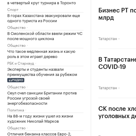
в четвертый круг турнира в Торонто
Спорт
Бизнес РТ п
В горах Казахстана эвакуировали еще
млрд
одного туриста из России
Общество
В Смоленской области ввели режим ЧС
после мощного циклона
Татарстан
Общество
Что такое медленная жизнь и какую
роль в этом играет дерево
В Татарстан
РБК и Старквуд
COVID-19
Эксперты и студенты назвали
преимущества обучения за рубежом
РАДИО
Общество
Татарстан
Сеул счел санкции Британии против
России угрозой своей
энергобезопасности
СК после хл
Политика
На 88-м году жизни ушел из жизни
уголовных д
художник Николай Марков
Общество
Отличия бензина классов Евро-2,