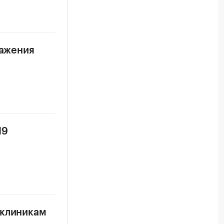
ражения
19
иклиникам