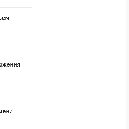
бъем
ражения
емени