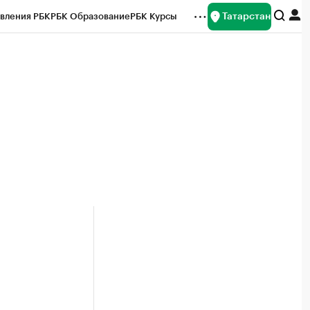
Татарстан
вления РБК
РБК Образование
РБК Курсы
рейтинги
Франшизы
Газета
ок наличной валюты