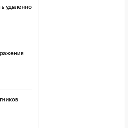
ть удаленно
аражения
тников