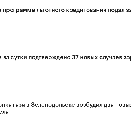
о программе льготного кредитования подал за
е за сутки подтверждено 37 новых случаев з
опка газа в Зеленодольске возбудил два новы
ела