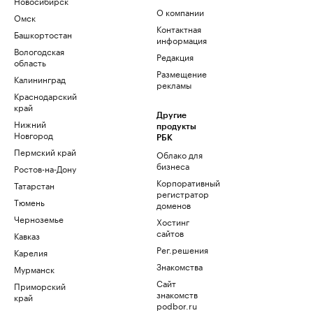
Новосибирск
О компании
Омск
Контактная
Башкортостан
информация
Вологодская
Редакция
область
Размещение
Калининград
рекламы
Краснодарский
край
Другие
Нижний
продукты
Новгород
РБК
Пермский край
Облако для
бизнеса
Ростов-на-Дону
Корпоративный
Татарстан
регистратор
Тюмень
доменов
Черноземье
Хостинг
сайтов
Кавказ
Рег.решения
Карелия
Знакомства
Мурманск
Сайт
Приморский
знакомств
край
podbor.ru