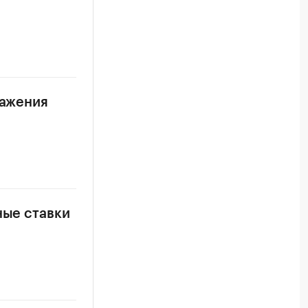
ражения
ные ставки