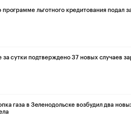
о программе льготного кредитования подал за
е за сутки подтверждено 37 новых случаев з
опка газа в Зеленодольске возбудил два новы
ела