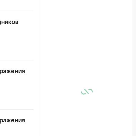
дников
аражения
аражения