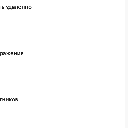
ть удаленно
аражения
тников