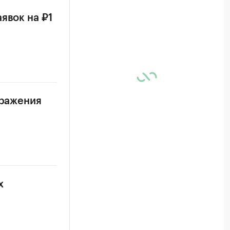
явок на ₽1
аражения
х