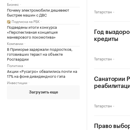
Бизнес
Почему электромобили дешевеют
Татарстан
быстрее машин с ДВС
Подписка на РБК
Подведены итоги конкурса
«Перспективная концепция
Год выздоро
маневрового локомотива»
кредиты
Компании
В Приморье задержали подростков,
готовивших теракт на объекте
Татарстан
Росгвардии
Политика
Акции «Русагро» обвалились почти на
17% на фоне дивидендного гэпа
Санатории Р
Инвестиции
реабилитац
Загрузить еще
Татарстан
Право выбор