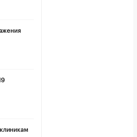
ражения
19
иклиникам