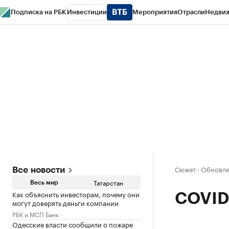
Подписка на РБК
Инвестиции
Мероприятия
Отрасли
Недви
РБК Life
Тренды
Визионеры
Национальные проекты
Город
Стиль
Кр
Спецпроекты СПб
Конференции СПб
Спецпроекты
Проверка конт
Сюжет
·
Обновлен
Все новости
Татарстан
Весь мир
Как объяснить инвесторам, почему они
COVID-
могут доверять деньги компании
РБК и МСП Банк
Одесские власти сообщили о пожаре