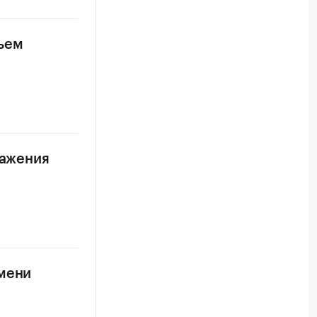
бъем
ражения
емени