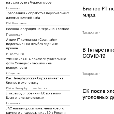
на сухогрузе в Черном море
Политика
Бизнес РТ п
Требования к обработке персональных
млрд
данных: полный гайд
РБК Компании
Военная операция на Украине. Главное
Татарстан
Политика
Акции IT-компании «Софтлайн»
подскочили на 16% без видимых
причин
В Татарстан
Инвестиции
COVID-19
Ученые из США показали уникальные
фото Солнца с «перьями» на
поверхности
Общество
Татарстан
Как Петербургская биржа влияет на
бизнес и экономику
РБК и Петербургская Биржа
СК после хл
Люксембург обвинил ЕС во взятии
Шенгена «в заложники»
уголовных д
Политика
JAC назвал сроки появления нового
рамного внедорожника JS9 в России