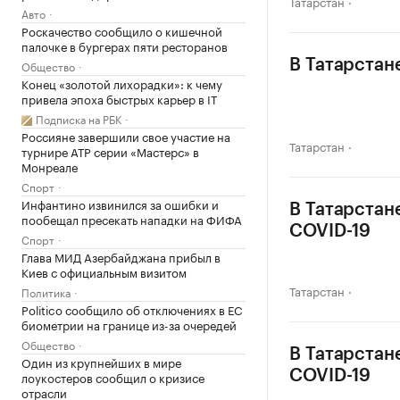
Татарстан
Авто
Роскачество сообщило о кишечной
палочке в бургерах пяти ресторанов
В Татарстан
Общество
Конец «золотой лихорадки»: к чему
привела эпоха быстрых карьер в IT
Подписка на РБК
Россияне завершили свое участие на
Татарстан
турнире ATP серии «Мастерс» в
Монреале
Спорт
Инфантино извинился за ошибки и
В Татарстан
пообещал пресекать нападки на ФИФА
COVID-19
Спорт
Глава МИД Азербайджана прибыл в
Киев с официальным визитом
Татарстан
Политика
Politico сообщило об отключениях в ЕС
биометрии на границе из-за очередей
Общество
В Татарстан
Один из крупнейших в мире
COVID-19
лоукостеров сообщил о кризисе
отрасли