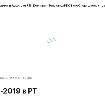
жимость
Autonews
РБК Компании
Телеканал
РБК Вино
Спорт
Школа упра
ипто
РБК Бизнес-среда
Дискуссионный клуб
Исследования
Кредитные 
рагентов
Политика
Экономика
Бизнес
Технологии и медиа
Финансы
Рын
о 23 ноя 2021, 06:30
2019 в РТ