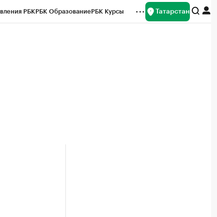
Татарстан
вления РБК
РБК Образование
РБК Курсы
рейтинги
Франшизы
Газета
ок наличной валюты