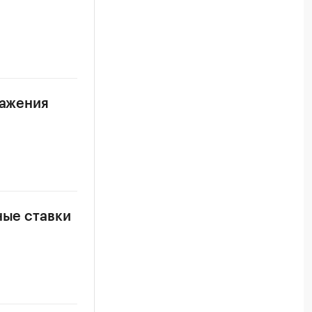
ражения
ные ставки