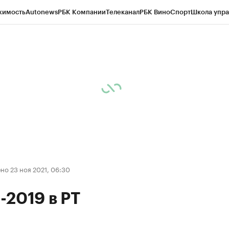
жимость
Autonews
РБК Компании
Телеканал
РБК Вино
Спорт
Школа упра
ипто
РБК Бизнес-среда
Дискуссионный клуб
Исследования
Кредитные 
рагентов
Политика
Экономика
Бизнес
Технологии и медиа
Финансы
Рын
о 23 ноя 2021, 06:30
2019 в РТ