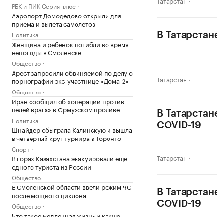
Татарстан
РБК и ПИК Серия плюс
Аэропорт Домодедово открыли для
приема и вылета самолетов
Политика
В Татарстан
Женщина и ребенок погибли во время
непогоды в Смоленске
Общество
Арест запросили обвиняемой по делу о
Татарстан
порнографии экс-участнице «Дома-2»
Общество
Иран сообщил об «операции против
целей врага» в Ормузском проливе
В Татарстан
Политика
COVID-19
Шнайдер обыграла Калинскую и вышла
в четвертый круг турнира в Торонто
Спорт
Татарстан
В горах Казахстана эвакуировали еще
одного туриста из России
Общество
В Смоленской области ввели режим ЧС
В Татарстан
после мощного циклона
COVID-19
Общество
Что такое медленная жизнь и какую