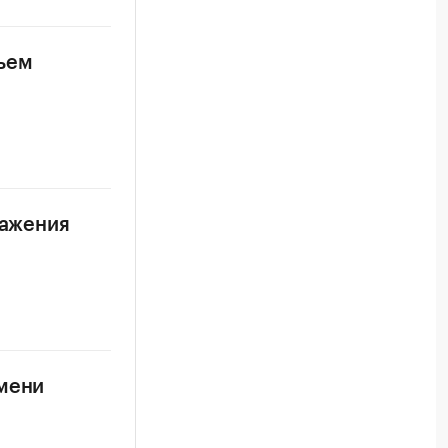
бъем
ражения
емени