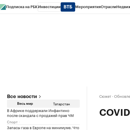
Подписка на РБК
Инвестиции
Мероприятия
Отрасли
Недви
РБК Life
Тренды
Визионеры
Национальные проекты
Город
Стиль
Кр
Спецпроекты СПб
Конференции СПб
Спецпроекты
Проверка конт
Сюжет
·
Обновлен
Все новости
Татарстан
Весь мир
В Африке поддержали Инфантино
COVID-
после скандала с продажей прав ЧМ
Спорт
Запасы газа в Европе на минимуме. Что