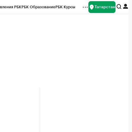
Татарстан
вления РБК
РБК Образование
РБК Курсы
рейтинги
Франшизы
Газета
ок наличной валюты