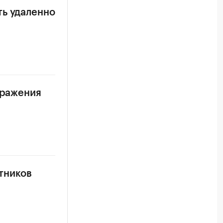
ть удаленно
аражения
тников