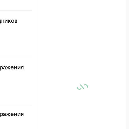
дников
аражения
аражения