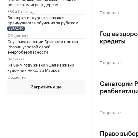
роль в этом играет дерево
РБК и Старквуд
Татарстан
Эксперты и студенты назвали
преимущества обучения за рубежом
РАДИО
Год выздоро
Общество
Сеул счел санкции Британии против
кредиты
России угрозой своей
энергобезопасности
Политика
Татарстан
На 88-м году жизни ушел из жизни
художник Николай Марков
Общество
Санатории Р
Загрузить еще
реабилитац
Татарстан
Право выбор