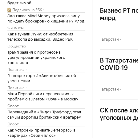
будет зимой
Подписка на РБК
Бизнес РТ п
Экс-глава Mind Money признала вину
млрд
по «делу брокеров» о хищении ₽7 млрд
Финансы
Как изучали Луну: от изобретения
телескопа до высадки. Видео РБК
Татарстан
Общество
Трамп заявил о прогрессе в
урегулировании украинского
В Татарстан
конфликта
COVID-19
Политика
Гендиректор «ИжАвиа» объявил об
увольнении
Политика
Татарстан
Матч Первой лиги перенесли из-за
проблем с вылетом «Сочи» в Москву
Спорт
СК после хл
Перешедший в «Лидс» Траффорд стал
самым дорогим британским вратарем
уголовных д
Спорт
Как устроены приватные террасы в
квартирах «Серии плюс»