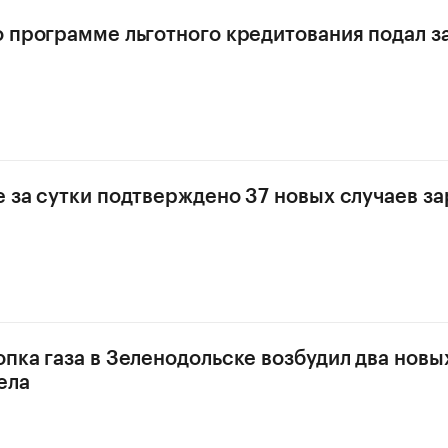
о программе льготного кредитования подал за
е за сутки подтверждено 37 новых случаев з
опка газа в Зеленодольске возбудил два новы
ела