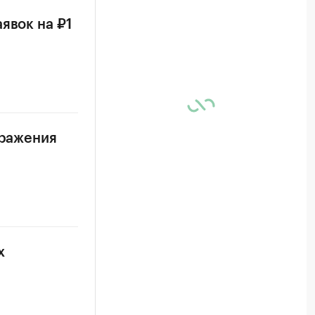
явок на ₽1
аражения
х