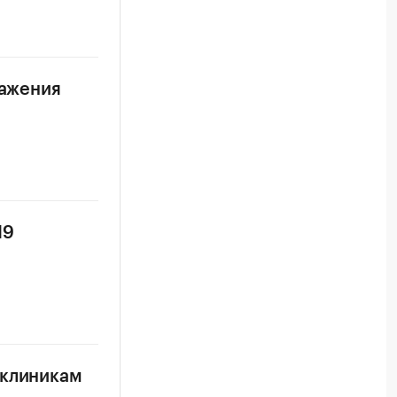
ражения
19
иклиникам