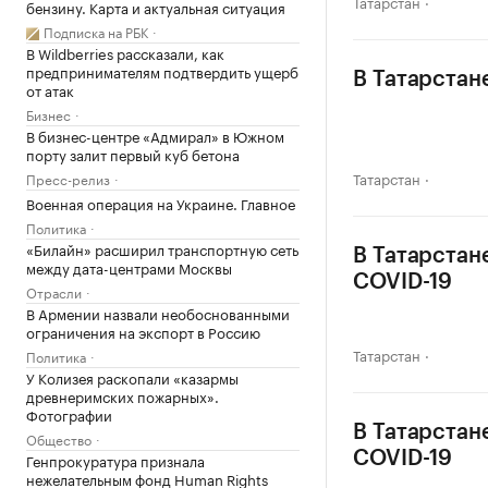
Татарстан
бензину. Карта и актуальная ситуация
Подписка на РБК
В Wildberries рассказали, как
предпринимателям подтвердить ущерб
В Татарстан
от атак
Бизнес
В бизнес-центре «Адмирал» в Южном
порту залит первый куб бетона
Татарстан
Пресс-релиз
Военная операция на Украине. Главное
Политика
«Билайн» расширил транспортную сеть
В Татарстан
между дата-центрами Москвы
COVID-19
Отрасли
В Армении назвали необоснованными
ограничения на экспорт в Россию
Татарстан
Политика
У Колизея раскопали «казармы
древнеримских пожарных».
Фотографии
В Татарстан
Общество
COVID-19
Генпрокуратура признала
нежелательным фонд Human Rights