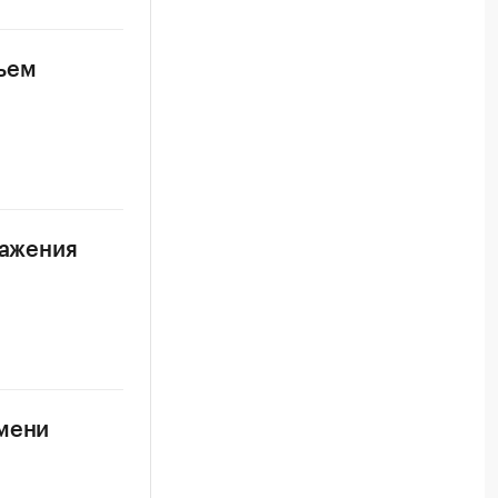
бъем
ражения
емени