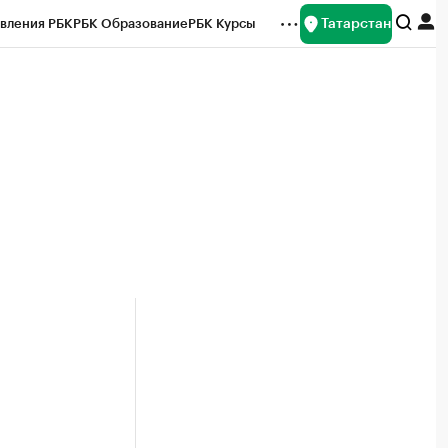
Татарстан
вления РБК
РБК Образование
РБК Курсы
рейтинги
Франшизы
Газета
ок наличной валюты