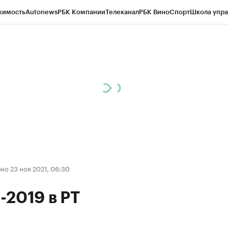
жимость
Autonews
РБК Компании
Телеканал
РБК Вино
Спорт
Школа упра
ипто
РБК Бизнес-среда
Дискуссионный клуб
Исследования
Кредитные 
рагентов
Политика
Экономика
Бизнес
Технологии и медиа
Финансы
Рын
о 23 ноя 2021, 06:30
2019 в РТ