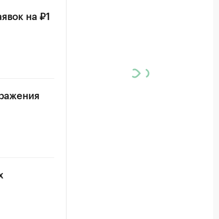
явок на ₽1
аражения
х