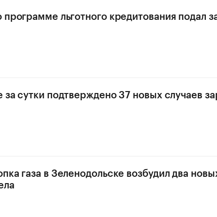
о программе льготного кредитования подал за
е за сутки подтверждено 37 новых случаев з
опка газа в Зеленодольске возбудил два новы
ела