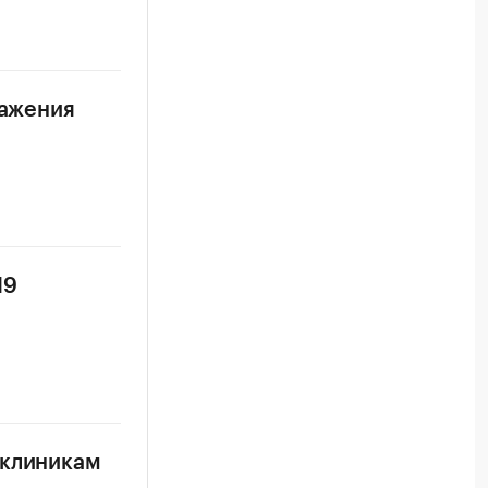
ражения
19
иклиникам