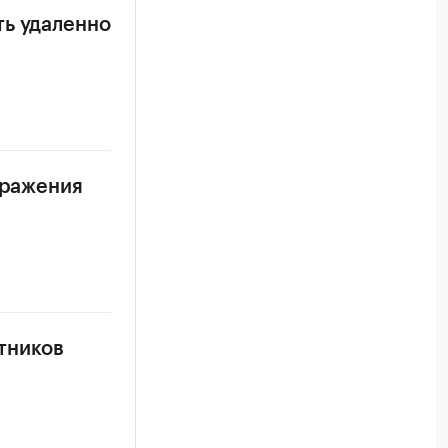
ть удаленно
аражения
тников