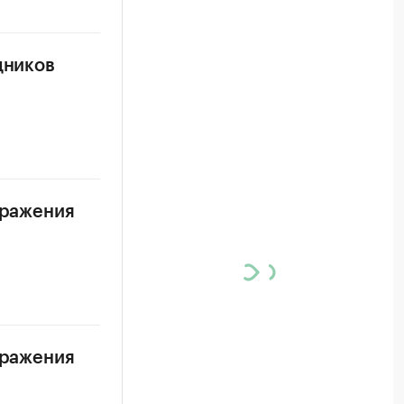
дников
аражения
аражения