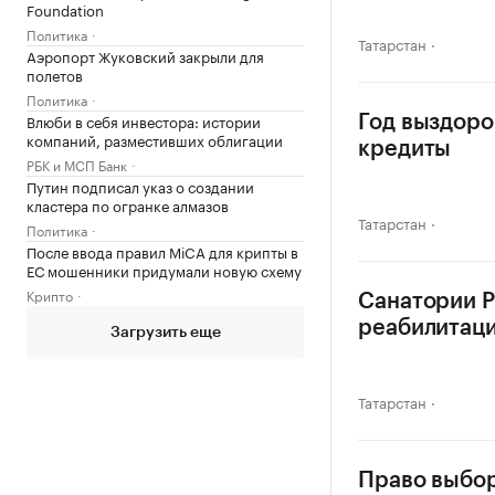
Foundation
Политика
Татарстан
Аэропорт Жуковский закрыли для
полетов
Политика
Влюби в себя инвестора: истории
Год выздоро
компаний, разместивших облигации
кредиты
РБК и МСП Банк
Путин подписал указ о создании
кластера по огранке алмазов
Татарстан
Политика
После ввода правил MiCA для крипты в
ЕС мошенники придумали новую схему
Крипто
Санатории Р
реабилитац
Загрузить еще
Татарстан
Право выбор