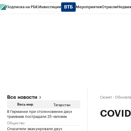
Подписка на РБК
Инвестиции
Мероприятия
Отрасли
Недви
РБК Life
Тренды
Визионеры
Национальные проекты
Город
Стиль
Кр
Спецпроекты СПб
Конференции СПб
Спецпроекты
Проверка конт
Сюжет
·
Обновлен
Все новости
Татарстан
Весь мир
В Германии при столкновении двух
COVID-
трамваев пострадали 25 человек
Общество
Спасатели эвакуировали двух