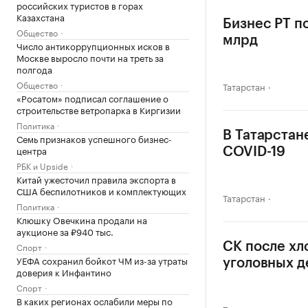
российских туристов в горах
Казахстана
Бизнес РТ п
Общество
млрд
Число антикоррупционных исков в
Москве выросло почти на треть за
полгода
Общество
Татарстан
«Росатом» подписал соглашение о
строительстве ветропарка в Киргизии
Политика
В Татарстан
Семь признаков успешного бизнес-
центра
COVID-19
РБК и Upside
Китай ужесточил правила экспорта в
США беспилотников и комплектующих
Татарстан
Политика
Клюшку Овечкина продали на
аукционе за ₽940 тыс.
Спорт
СК после хл
УЕФА сохранил бойкот ЧМ из-за утраты
уголовных д
доверия к Инфантино
Спорт
В каких регионах ослабили меры по