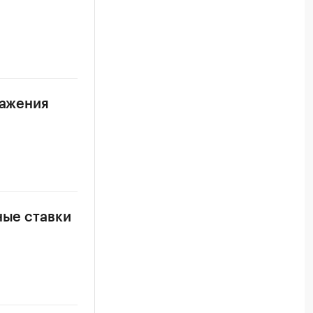
ражения
ные ставки