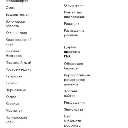
Новосибирск
О компании
Омск
Контактная
Башкортостан
информация
Вологодская
Редакция
область
Размещение
Калининград
рекламы
Краснодарский
край
Другие
Нижний
продукты
Новгород
РБК
Пермский край
Облако для
бизнеса
Ростов-на-Дону
Корпоративный
Татарстан
регистратор
Тюмень
доменов
Черноземье
Хостинг
сайтов
Кавказ
Рег.решения
Карелия
Знакомства
Мурманск
Сайт
Приморский
знакомств
край
podbor.ru