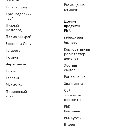
Размещение
Калининград
рекламы
Краснодарский
край
Другие
Нижний
продукты
Новгород
РБК
Пермский край
Облако для
бизнеса
Ростов-на-Дону
Корпоративный
Татарстан
регистратор
Тюмень
доменов
Черноземье
Хостинг
сайтов
Кавказ
Рег.решения
Карелия
Знакомства
Мурманск
Сайт
Приморский
знакомств
край
podbor.ru
РБК
Компании
РБК Курсы
Школа