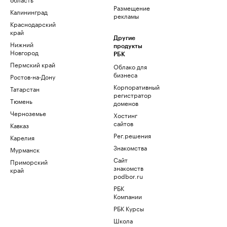
Размещение
Калининград
рекламы
Краснодарский
край
Другие
Нижний
продукты
Новгород
РБК
Пермский край
Облако для
бизнеса
Ростов-на-Дону
Корпоративный
Татарстан
регистратор
Тюмень
доменов
Черноземье
Хостинг
сайтов
Кавказ
Рег.решения
Карелия
Знакомства
Мурманск
Сайт
Приморский
знакомств
край
podbor.ru
РБК
Компании
РБК Курсы
Школа