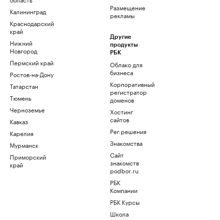
Размещение
Калининград
рекламы
Краснодарский
край
Другие
Нижний
продукты
Новгород
РБК
Пермский край
Облако для
бизнеса
Ростов-на-Дону
Корпоративный
Татарстан
регистратор
Тюмень
доменов
Черноземье
Хостинг
сайтов
Кавказ
Рег.решения
Карелия
Знакомства
Мурманск
Сайт
Приморский
знакомств
край
podbor.ru
РБК
Компании
РБК Курсы
Школа